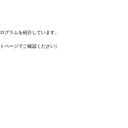
ログラムを紹介しています。
トページでご確認ください）