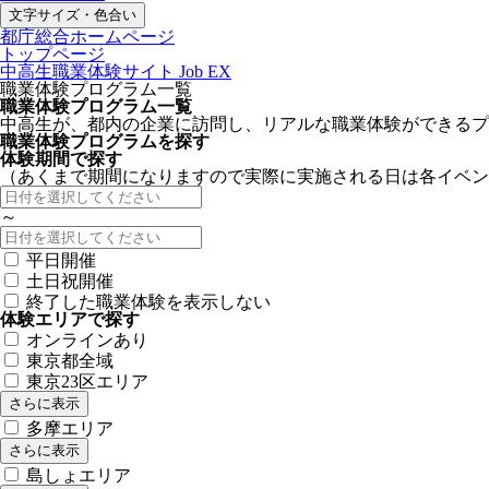
文字サイズ・色合い
都庁総合ホームページ
トップページ
中高生職業体験サイト Job EX
職業体験プログラム一覧
職業体験プログラム一覧
中高生が、都内の企業に訪問し、リアルな職業体験ができるプ
職業体験プログラムを探す
体験期間で探す
（あくまで期間になりますので実際に実施される日は各イベン
～
平日開催
土日祝開催
終了した職業体験を表示しない
体験エリアで探す
オンラインあり
東京都全域
東京23区エリア
さらに表示
多摩エリア
さらに表示
島しょエリア