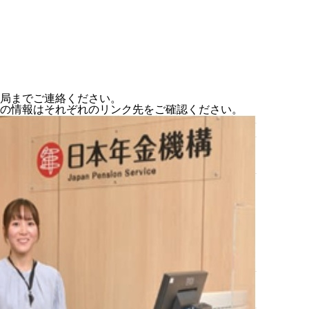
局までご連絡ください。
の情報はそれぞれのリンク先をご確認ください。