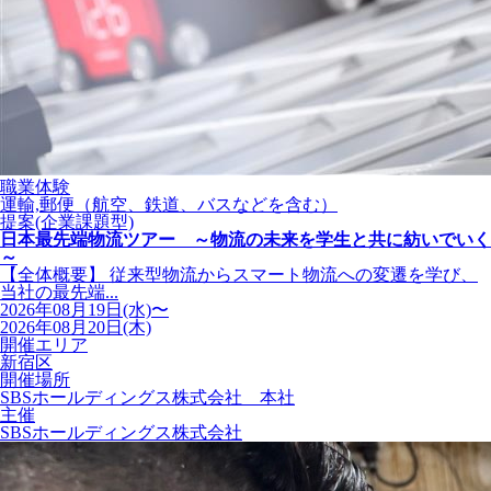
職業体験
運輸,郵便（航空、鉄道、バスなどを含む）
提案(企業課題型)
日本最先端物流ツアー ～物流の未来を学生と共に紡いでいく
～
【全体概要】 従来型物流からスマート物流への変遷を学び、
当社の最先端...
2026年08月19日(水)〜
2026年08月20日(木)
開催エリア
新宿区
開催場所
SBSホールディングス株式会社 本社
主催
SBSホールディングス株式会社