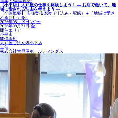
提案(企業課題型)
【小平店】大戸屋の仕事を体験しよう！ ― お店で働いて、地
域に愛される理由を考えよう ―
【全体概要】 店舗実務体験（仕込み・配膳）＋「地域に愛さ
れるお店」を...
2026年08月19日(水)〜
2026年08月21日(金)
開催エリア
小平市
開催場所
大戸屋ごはん処小平店
主催
株式会社大戸屋ホールディングス