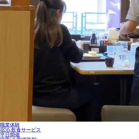
職業体験
宿泊,飲食サービス
平日開催