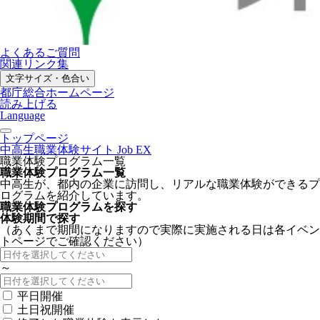
よくあるご質問
関連リンク集
文字サイズ・色合い
都庁総合ホームページ
読み上げる
Language
トップページ
中高生職業体験サイト Job EX
職業体験プログラム一覧
職業体験プログラム一覧
中高生が、都内の企業に訪問し、リアルな職業体験ができるプ
ログラムを紹介しています。
職業体験プログラムを探す
体験期間で探す
（あくまで期間になりますので実際に実施される日は各イベン
トページでご確認ください）
～
平日開催
土日祝開催