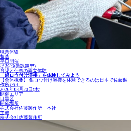
職業体験
製造
平日開催
提案(企業課題型)
育児と仕事の両立体験
「銀ロウ付け溶接」を体験してみよう
【全体概要】 銀ロウ付け溶接を体験できるのは日本で佐藤製
作所だけ ...
2026年08月20日(木)
開催エリア
目黒区
開催場所
株式会社佐藤製作所 本社
主催
株式会社佐藤製作所