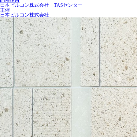
開催場所
日本ビルコン株式会社 TASセンター
主催
日本ビルコン株式会社