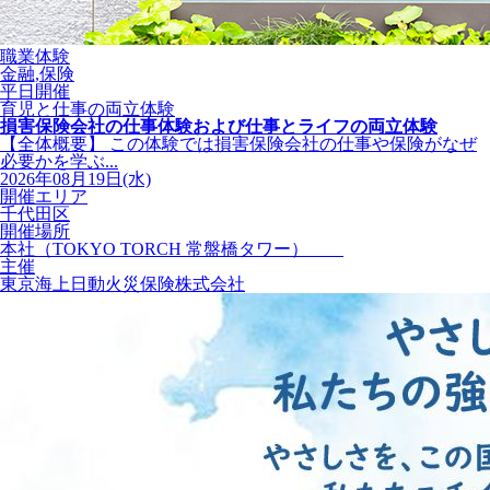
職業体験
金融,保険
平日開催
育児と仕事の両立体験
損害保険会社の仕事体験および仕事とライフの両立体験
【全体概要】 この体験では損害保険会社の仕事や保険がなぜ
必要かを学ぶ...
2026年08月19日(水)
開催エリア
千代田区
開催場所
本社（TOKYO TORCH 常盤橋タワー）
主催
東京海上日動火災保険株式会社