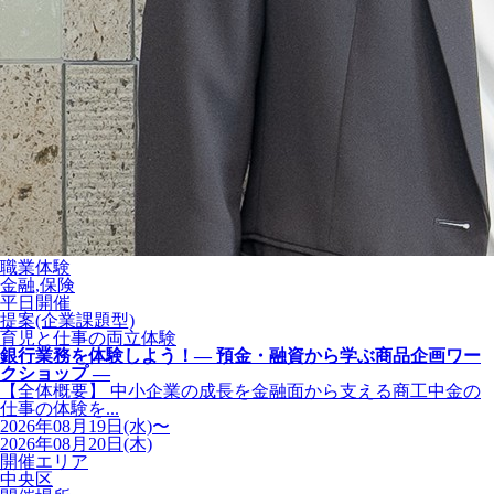
職業体験
金融,保険
平日開催
提案(企業課題型)
育児と仕事の両立体験
銀行業務を体験しよう！― 預金・融資から学ぶ商品企画ワー
クショップ ―
【全体概要】 中小企業の成長を金融面から支える商工中金の
仕事の体験を...
2026年08月19日(水)〜
2026年08月20日(木)
開催エリア
中央区