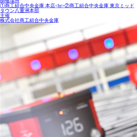
開催場所
①商工組合中央金庫 本店<br>②商工組合中央金庫 東京ミッド
タウン八重洲本部
主催
株式会社商工組合中央金庫