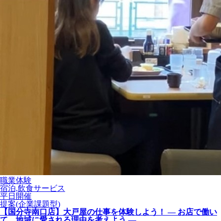
職業体験
宿泊,飲食サービス
平日開催
提案(企業課題型)
【国分寺南口店】大戸屋の仕事を体験しよう！ ― お店で働い
て、地域に愛される理由を考えよう ―