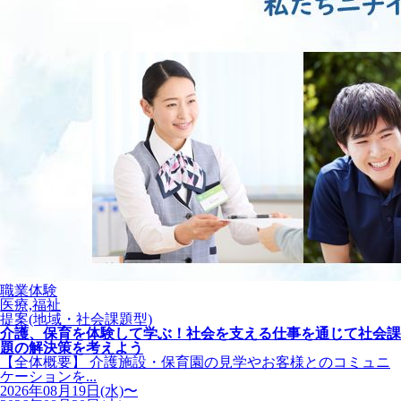
職業体験
医療,福祉
提案(地域・社会課題型)
介護、保育を体験して学ぶ！社会を支える仕事を通じて社会課
題の解決策を考えよう
【全体概要】 介護施設・保育園の見学やお客様とのコミュニ
ケーションを...
2026年08月19日(水)〜