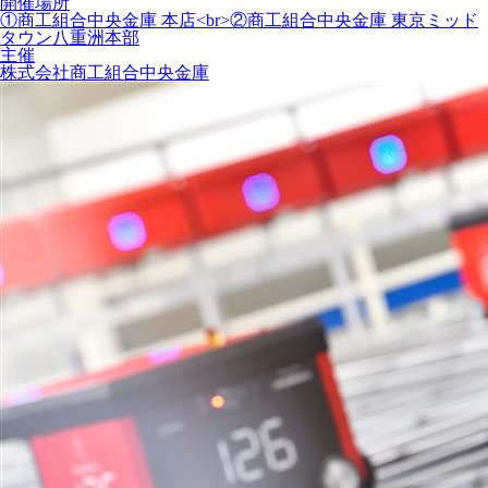
開催場所
①商工組合中央金庫 本店<br>②商工組合中央金庫 東京ミッド
タウン八重洲本部
主催
株式会社商工組合中央金庫