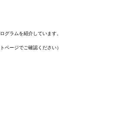
ログラムを紹介しています。
トページでご確認ください）