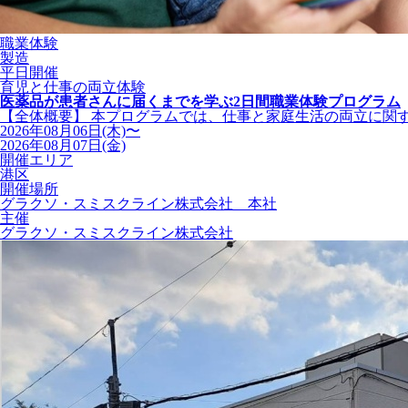
職業体験
製造
平日開催
育児と仕事の両立体験
医薬品が患者さんに届くまでを学ぶ2日間職業体験プログラム
【全体概要】 本プログラムでは、仕事と家庭生活の両立に関する
2026年08月06日(木)〜
2026年08月07日(金)
開催エリア
港区
開催場所
グラクソ・スミスクライン株式会社 本社
主催
グラクソ・スミスクライン株式会社