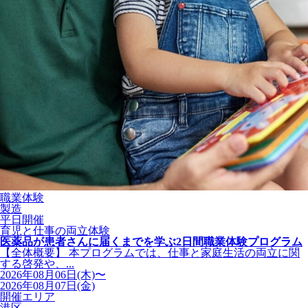
職業体験
製造
平日開催
育児と仕事の両立体験
医薬品が患者さんに届くまでを学ぶ2日間職業体験プログラム
【全体概要】 本プログラムでは、仕事と家庭生活の両立に関
する啓発や、...
2026年08月06日(木)〜
2026年08月07日(金)
開催エリア
港区