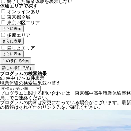
終了した職業体験を表示しない
体験エリアで探す
オンラインあり
東京都全域
東京23区エリア
さらに表示
多摩エリア
さらに表示
島しょエリア
さらに表示
詳しい条件で探す
プログラムの検索結果
93
件中
17〜32件表示
職業体験の検索結果
並べ替え
プログラムに関する問い合わせは、東京都中高生職業体験事務
局までご連絡ください。
プログラムの内容は変更になっている場合がございます。最新
の情報はそれぞれのリンク先をご確認ください。