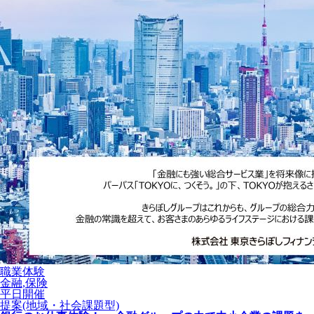
職業体験
金融,保険
平日開催
提案(地域・社会課題型)