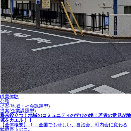
職業体験
公務
提案(地域・社会課題型)
提案(企業課題型)
将来役立つ！地域のコミュニティの学びの場！若者の意見が地
域をカエル！！
【全体概要】 １．全国でも珍しい、自治会、町内会に変わる
武蔵野市のコ...