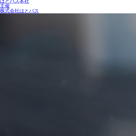
はとバス本社
主催
株式会社はとバス