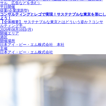
サル、広告などを含む）
平日開催
提案(企業課題型)
コンサルティングとレゴで実現！サステナブルな東京を形にし
よう！
【全体概要】 サステナブルな東京とはどういう姿か？コンサ
ルティング手...
2026年08月10日(月)
開催エリア
港区
開催場所
日本アイ・ビー・エム株式会社 本社
主催
日本アイ・ビー・エム株式会社