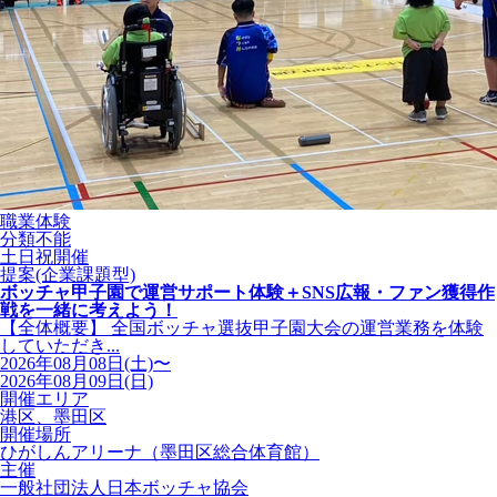
職業体験
分類不能
土日祝開催
提案(企業課題型)
ボッチャ甲子園で運営サポート体験＋SNS広報・ファン獲得作
戦を一緒に考えよう！
【全体概要】 全国ボッチャ選抜甲子園大会の運営業務を体験
していただき...
2026年08月08日(土)〜
2026年08月09日(日)
開催エリア
港区、墨田区
開催場所
ひがしんアリーナ（墨田区総合体育館）
主催
一般社団法人日本ボッチャ協会