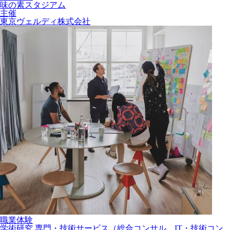
味の素スタジアム
主催
東京ヴェルディ株式会社
職業体験
学術研究,専門・技術サービス（総合コンサル、IT・技術コン