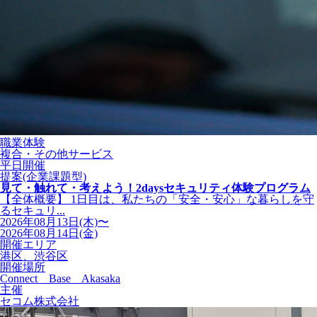
職業体験
複合・その他サービス
平日開催
提案(企業課題型)
見て・触れて・考えよう！2daysセキュリティ体験プログラム
【全体概要】 1日目は、私たちの「安全・安心」な暮らしを守
るセキュリ...
2026年08月13日(木)〜
2026年08月14日(金)
開催エリア
港区、渋谷区
開催場所
Connect Base Akasaka
主催
セコム株式会社