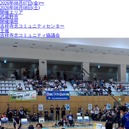
2026年08月07日(金)〜
2026年08月08日(土)
開催エリア
武蔵野市
開催場所
吉祥寺北コミュニティセンター
主催
吉祥寺北コミュニティ協議会