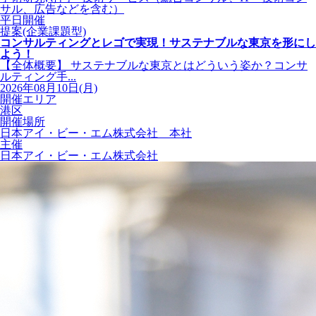
サル、広告などを含む）
平日開催
提案(企業課題型)
コンサルティングとレゴで実現！サステナブルな東京を形にし
よう！
【全体概要】 サステナブルな東京とはどういう姿か？コンサ
ルティング手...
2026年08月10日(月)
開催エリア
港区
開催場所
日本アイ・ビー・エム株式会社 本社
主催
日本アイ・ビー・エム株式会社