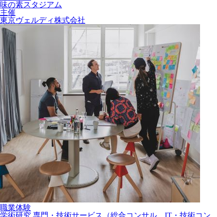
味の素スタジアム
主催
東京ヴェルディ株式会社
職業体験
学術研究,専門・技術サービス（総合コンサル、IT・技術コン