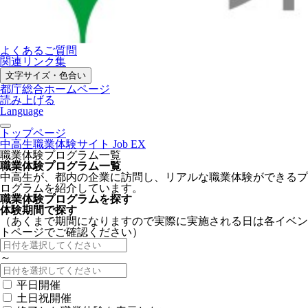
よくあるご質問
関連リンク集
文字サイズ・色合い
都庁総合ホームページ
読み上げる
Language
トップページ
中高生職業体験サイト Job EX
職業体験プログラム一覧
職業体験プログラム一覧
中高生が、都内の企業に訪問し、リアルな職業体験ができるプ
ログラムを紹介しています。
職業体験プログラムを探す
体験期間で探す
（あくまで期間になりますので実際に実施される日は各イベン
トページでご確認ください）
～
平日開催
土日祝開催