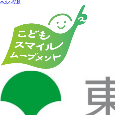
本文へ移動