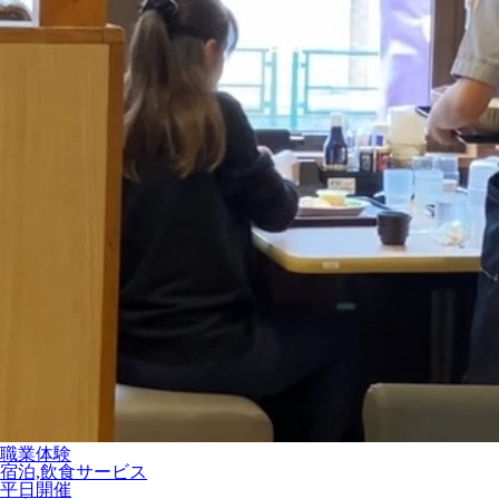
職業体験
宿泊,飲食サービス
平日開催