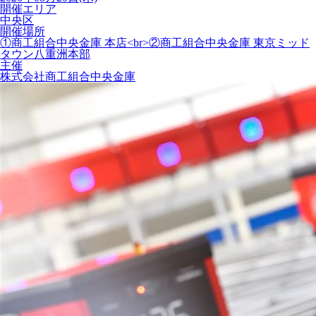
開催エリア
中央区
開催場所
①商工組合中央金庫 本店<br>②商工組合中央金庫 東京ミッド
タウン八重洲本部
主催
株式会社商工組合中央金庫