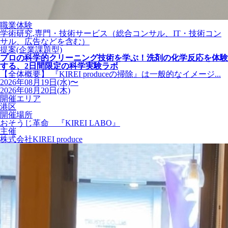
職業体験
学術研究,専門・技術サービス（総合コンサル、IT・技術コン
サル、広告などを含む）
提案(企業課題型)
プロの科学的クリーニング技術を学ぶ！洗剤の化学反応を体験
する、2日間限定の科学実験ラボ
【全体概要】 『KIREI produceの掃除』は一般的なイメージ...
2026年08月19日(水)〜
2026年08月20日(木)
開催エリア
港区
開催場所
おそうじ革命 『KIREI LABO』
主催
株式会社KIREI produce