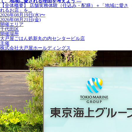
て、地域に愛される理由を考えよう ―
【全体概要】 店舗実務体験（仕込み・配膳）＋「地域に愛さ
れるお店」を...
2026年08月19日(水)〜
2026年08月21日(金)
開催エリア
千代田区
開催場所
大戸屋ごはん処新丸の内センタービル店
主催
株式会社大戸屋ホールディングス