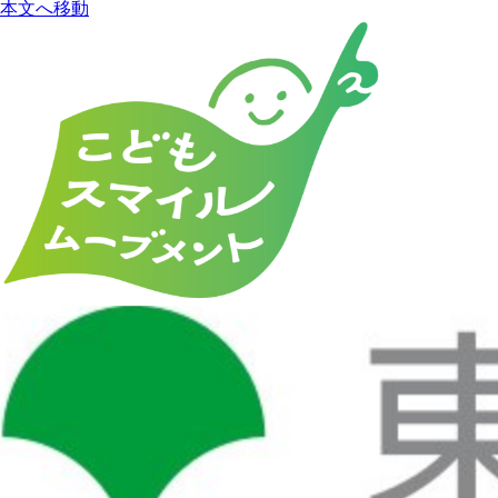
本文へ移動