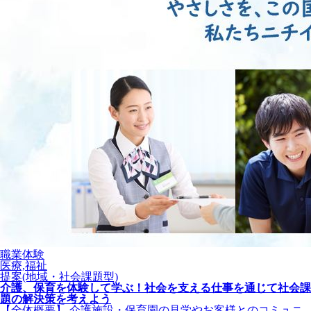
職業体験
医療,福祉
提案(地域・社会課題型)
介護、保育を体験して学ぶ！社会を支える仕事を通じて社会課
題の解決策を考えよう
【全体概要】 介護施設・保育園の見学やお客様とのコミュニ