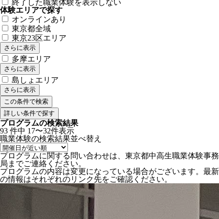
終了した職業体験を表示しない
体験エリアで探す
オンラインあり
東京都全域
東京23区エリア
さらに表示
多摩エリア
さらに表示
島しょエリア
さらに表示
詳しい条件で探す
プログラムの検索結果
93
件中
17〜32件表示
職業体験の検索結果
並べ替え
プログラムに関する問い合わせは、東京都中高生職業体験事務
局までご連絡ください。
プログラムの内容は変更になっている場合がございます。最新
の情報はそれぞれのリンク先をご確認ください。