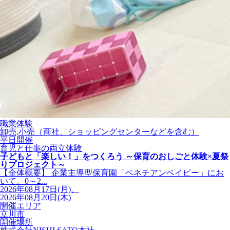
職業体験
卸売,小売（商社、ショッピングセンターなどを含む）
平日開催
育児と仕事の両立体験
子どもと「楽しい！」をつくろう ～保育のおしごと体験×夏祭
りプロジェクト～
【全体概要】 企業主導型保育園「ベネチアンベイビー」にお
いて、0～2...
2026年08月17日(月)、
2026年08月20日(木)
開催エリア
立川市
開催場所