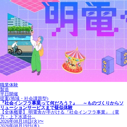
職業体験
製造
平日開催
提案(地域・社会課題型)
『社会インフラ事業って何だろう？』 ～ものづくりからソ
リューションサービスまで疑似体験
【全体概要】 明電舎が手がける『社会インフラ事業』（電
力・上下水道分...
2026年08月18日(火)〜
2026年08月19日(水)