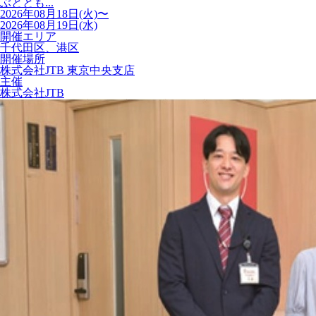
ぶととも...
2026年08月18日(火)〜
2026年08月19日(水)
開催エリア
千代田区、港区
開催場所
株式会社JTB 東京中央支店
主催
株式会社JTB