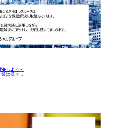
解決しよう～
は様々...