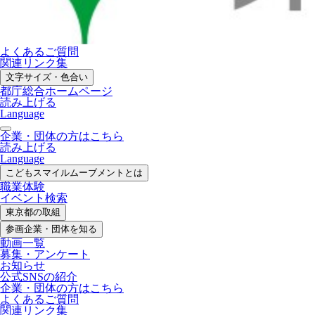
よくあるご質問
関連リンク集
文字サイズ・色合い
都庁総合ホームページ
読み上げる
Language
企業・団体の方はこちら
読み上げる
Language
こどもスマイル
ムーブメントとは
職業体験
イベント検索
東京都の取組
参画企業・
団体を知る
動画一覧
募集・
アンケート
お知らせ
公式SNS
の紹介
企業・団体の方
はこちら
よくあるご質問
関連リンク集