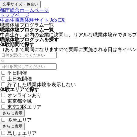
文字サイズ・色合い
都庁総合ホームページ
トップページ
中高生職業体験サイト Job EX
職業体験プログラム一覧
職業体験プログラム一覧
中高生が、都内の企業に訪問し、リアルな職業体験ができるプ
職業体験プログラムを探す
体験期間で探す
（あくまで期間になりますので実際に実施される日は各イベン
～
平日開催
土日祝開催
終了した職業体験を表示しない
体験エリアで探す
オンラインあり
東京都全域
東京23区エリア
さらに表示
多摩エリア
さらに表示
島しょエリア