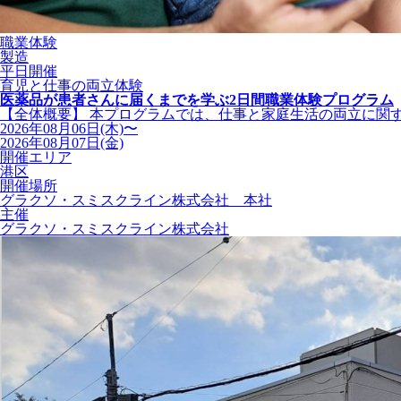
職業体験
製造
平日開催
育児と仕事の両立体験
医薬品が患者さんに届くまでを学ぶ2日間職業体験プログラム
【全体概要】 本プログラムでは、仕事と家庭生活の両立に関する
2026年08月06日(木)〜
2026年08月07日(金)
開催エリア
港区
開催場所
グラクソ・スミスクライン株式会社 本社
主催
グラクソ・スミスクライン株式会社