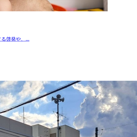
啓発や、...