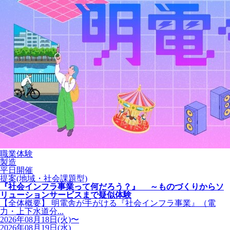
職業体験
製造
平日開催
提案(地域・社会課題型)
『社会インフラ事業って何だろう？』 ～ものづくりからソ
リューションサービスまで疑似体験
【全体概要】 明電舎が手がける『社会インフラ事業』（電
力・上下水道分...
2026年08月18日(火)〜
2026年08月19日(水)