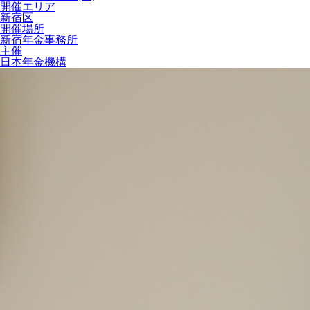
開催エリア
新宿区
開催場所
新宿年金事務所
主催
日本年金機構