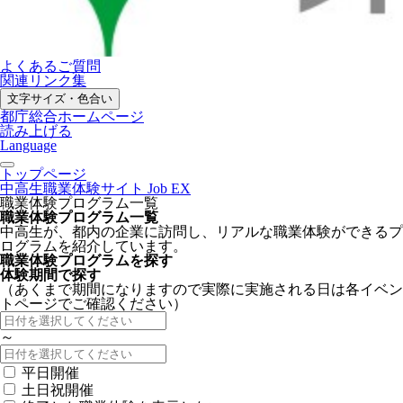
よくあるご質問
関連リンク集
文字サイズ・色合い
都庁総合ホームページ
読み上げる
Language
トップページ
中高生職業体験サイト Job EX
職業体験プログラム一覧
職業体験プログラム一覧
中高生が、都内の企業に訪問し、リアルな職業体験ができるプ
ログラムを紹介しています。
職業体験プログラムを探す
体験期間で探す
（あくまで期間になりますので実際に実施される日は各イベン
トページでご確認ください）
～
平日開催
土日祝開催