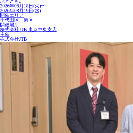
ぶととも...
2026年08月18日(火)〜
2026年08月19日(水)
開催エリア
千代田区、港区
開催場所
株式会社JTB 東京中央支店
主催
株式会社JTB