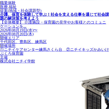
職業体験
医療,福祉
提案(地域・社会課題型)
介護、保育を体験して学ぶ！社会を支える仕事を通じて社会課
題の解決策を考えよう
【全体概要】 介護施設・保育園の見学やお客様とのコミュニ
ケーションを...
2026年08月19日(水)〜
2026年08月20日(木)
開催エリア
千代田区、豊島区、練馬区
開催場所
①ニチイケアセンター練馬さくら台 ②ニチイキッズかみいけ
ぶくろ保育園
主催
株式会社ニチイ学館