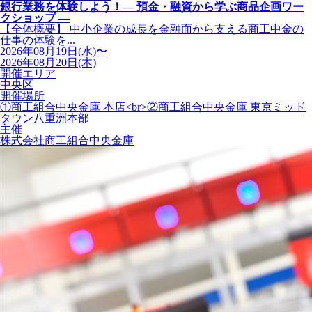
銀行業務を体験しよう！― 預金・融資から学ぶ商品企画ワー
クショップ ―
【全体概要】 中小企業の成長を金融面から支える商工中金の
仕事の体験を...
2026年08月19日(水)〜
2026年08月20日(木)
開催エリア
中央区
開催場所
①商工組合中央金庫 本店<br>②商工組合中央金庫 東京ミッド
タウン八重洲本部
主催
株式会社商工組合中央金庫