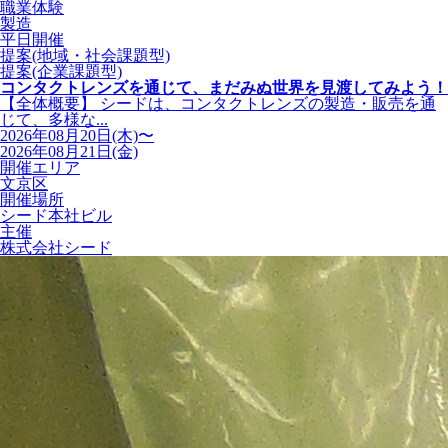
職業体験
製造
平日開催
提案(地域・社会課題型)
提案(企業課題型)
コンタクトレンズを通じて、まだみぬ世界を見渡してみよう！
【全体概要】 シードは、コンタクトレンズの製造・販売を通
じて、多様な...
2026年08月20日(木)〜
2026年08月21日(金)
開催エリア
文京区
開催場所
シード本社ビル
主催
株式会社シード