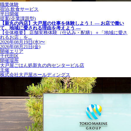
職業体験
宿泊,飲食サービス
平日開催
提案(企業課題型)
【新丸の内店】大戸屋の仕事を体験しよう！ ― お店で働い
て、地域に愛される理由を考えよう ―
【全体概要】 店舗実務体験（仕込み・配膳）＋「地域に愛さ
れるお店」を...
2026年08月19日(水)〜
2026年08月21日(金)
開催エリア
千代田区
開催場所
大戸屋ごはん処新丸の内センタービル店
主催
株式会社大戸屋ホールディングス