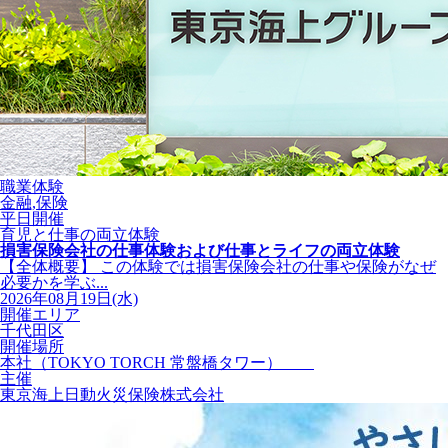
職業体験
金融,保険
平日開催
育児と仕事の両立体験
損害保険会社の仕事体験および仕事とライフの両立体験
【全体概要】 この体験では損害保険会社の仕事や保険がなぜ
必要かを学ぶ...
2026年08月19日(水)
開催エリア
千代田区
開催場所
本社（TOKYO TORCH 常盤橋タワー）
主催
東京海上日動火災保険株式会社