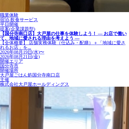
職業体験
宿泊,飲食サービス
平日開催
提案(企業課題型)
【国分寺南口店】大戸屋の仕事を体験しよう！ ― お店で働い
て、地域に愛される理由を考えよう ―
【全体概要】 店舗実務体験（仕込み・配膳）＋「地域に愛さ
れるお店」を...
2026年08月19日(水)〜
2026年08月21日(金)
開催エリア
国分寺市
開催場所
大戸屋ごはん処国分寺南口店
主催
株式会社大戸屋ホールディングス