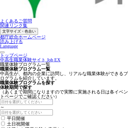
よくあるご質問
関連リンク集
文字サイズ・色合い
都庁総合ホームページ
読み上げる
Language
トップページ
中高生職業体験サイト Job EX
職業体験プログラム一覧
職業体験プログラム一覧
中高生が、都内の企業に訪問し、リアルな職業体験ができるプ
ログラムを紹介しています。
職業体験プログラムを探す
体験期間で探す
（あくまで期間になりますので実際に実施される日は各イベン
トページでご確認ください）
～
平日開催
土日祝開催