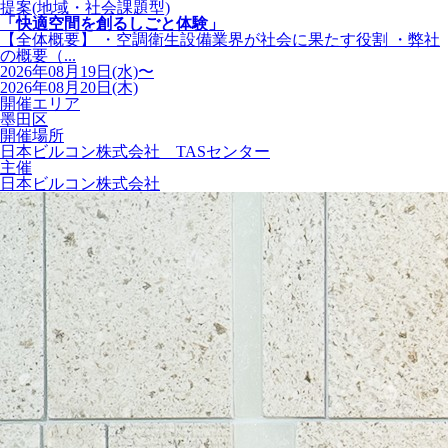
提案(地域・社会課題型)
「快適空間を創るしごと体験」
【全体概要】 ・空調衛生設備業界が社会に果たす役割 ・弊社
の概要（...
2026年08月19日(水)〜
2026年08月20日(木)
開催エリア
墨田区
開催場所
日本ビルコン株式会社 TASセンター
主催
日本ビルコン株式会社