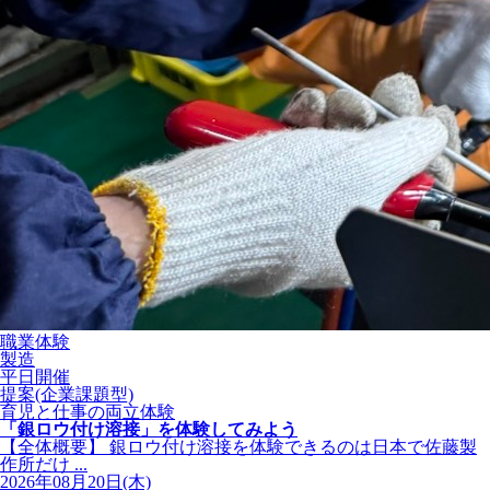
職業体験
製造
平日開催
提案(企業課題型)
育児と仕事の両立体験
「銀ロウ付け溶接」を体験してみよう
【全体概要】 銀ロウ付け溶接を体験できるのは日本で佐藤製
作所だけ ...
2026年08月20日(木)