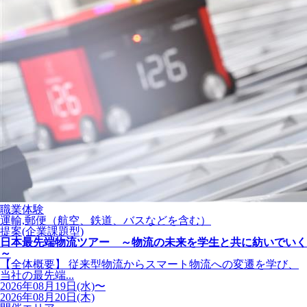
職業体験
運輸,郵便（航空、鉄道、バスなどを含む）
提案(企業課題型)
日本最先端物流ツアー ～物流の未来を学生と共に紡いでいく
～
【全体概要】 従来型物流からスマート物流への変遷を学び、
当社の最先端...
2026年08月19日(水)〜
2026年08月20日(木)