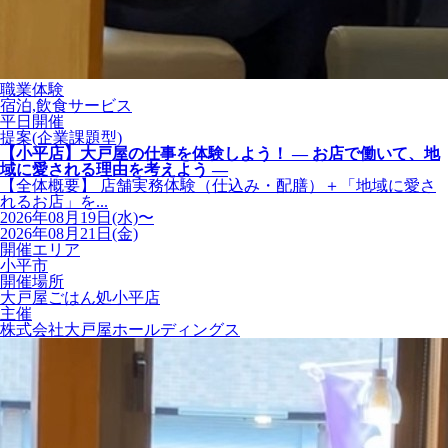
職業体験
宿泊,飲食サービス
平日開催
提案(企業課題型)
【小平店】大戸屋の仕事を体験しよう！ ― お店で働いて、地
域に愛される理由を考えよう ―
【全体概要】 店舗実務体験（仕込み・配膳）＋「地域に愛さ
れるお店」を...
2026年08月19日(水)〜
2026年08月21日(金)
開催エリア
小平市
開催場所
大戸屋ごはん処小平店
主催
株式会社大戸屋ホールディングス