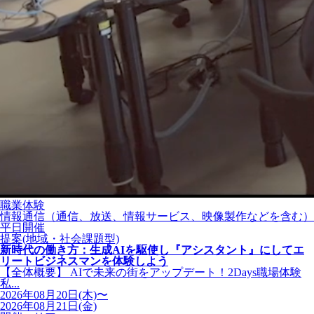
職業体験
情報通信（通信、放送、情報サービス、映像製作などを含む）
平日開催
提案(地域・社会課題型)
新時代の働き方：生成AIを駆使し『アシスタント』にしてエ
リートビジネスマンを体験しよう
【全体概要】 AIで未来の街をアップデート！2Days職場体験
私...
2026年08月20日(木)〜
2026年08月21日(金)