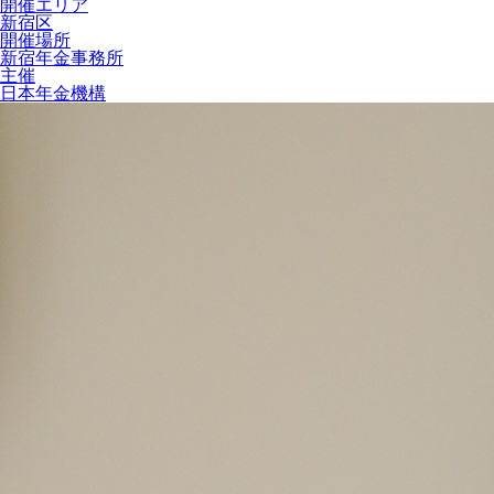
開催エリア
新宿区
開催場所
新宿年金事務所
主催
日本年金機構