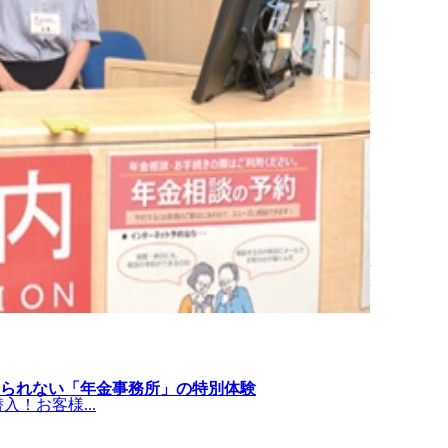
見られない「年金事務所」の特別体験
！お客様...