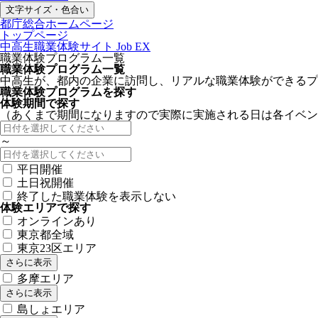
文字サイズ・色合い
都庁総合ホームページ
トップページ
中高生職業体験サイト Job EX
職業体験プログラム一覧
職業体験プログラム一覧
中高生が、都内の企業に訪問し、リアルな職業体験ができるプ
職業体験プログラムを探す
体験期間で探す
（あくまで期間になりますので実際に実施される日は各イベン
～
平日開催
土日祝開催
終了した職業体験を表示しない
体験エリアで探す
オンラインあり
東京都全域
東京23区エリア
さらに表示
多摩エリア
さらに表示
島しょエリア