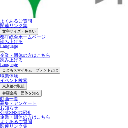
よくあるご質問
関連リンク集
文字サイズ・色合い
都庁総合ホームページ
読み上げる
Language
企業・団体の方はこちら
読み上げる
Language
こどもスマイル
ムーブメントとは
職業体験
イベント検索
東京都の取組
参画企業・
団体を知る
動画一覧
募集・
アンケート
お知らせ
公式SNS
の紹介
企業・団体の方
はこちら
よくあるご質問
関連リンク集