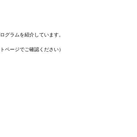
ログラムを紹介しています。
トページでご確認ください）