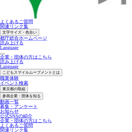
よくあるご質問
関連リンク集
文字サイズ・色合い
都庁総合ホームページ
読み上げる
Language
企業・団体の方はこちら
読み上げる
Language
こどもスマイル
ムーブメントとは
職業体験
イベント検索
東京都の取組
参画企業・
団体を知る
動画一覧
募集・
アンケート
お知らせ
公式SNS
の紹介
企業・団体の方
はこちら
よくあるご質問
関連リンク集