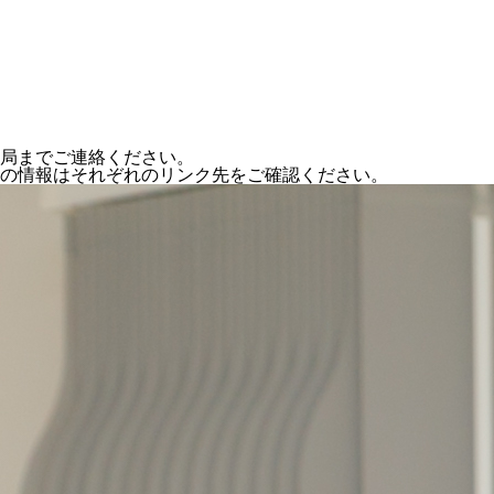
局までご連絡ください。
の情報はそれぞれのリンク先をご確認ください。