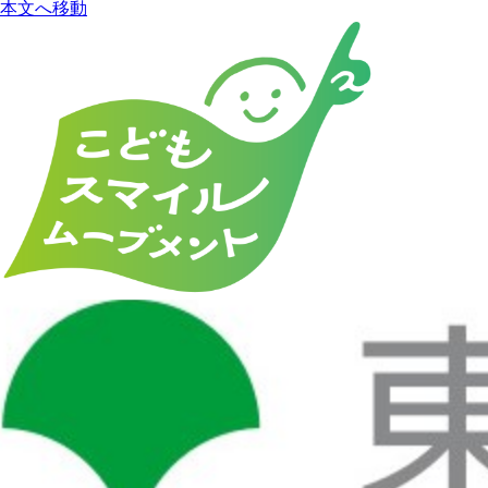
本文へ移動