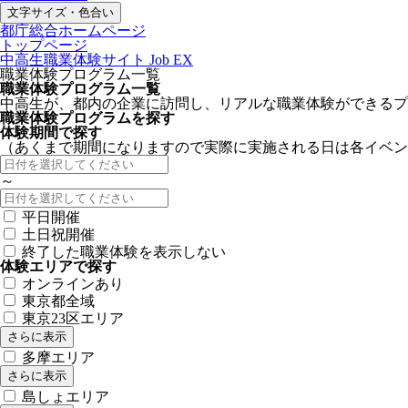
文字サイズ・色合い
都庁総合ホームページ
トップページ
中高生職業体験サイト Job EX
職業体験プログラム一覧
職業体験プログラム一覧
中高生が、都内の企業に訪問し、リアルな職業体験ができるプ
職業体験プログラムを探す
体験期間で探す
（あくまで期間になりますので実際に実施される日は各イベン
～
平日開催
土日祝開催
終了した職業体験を表示しない
体験エリアで探す
オンラインあり
東京都全域
東京23区エリア
さらに表示
多摩エリア
さらに表示
島しょエリア