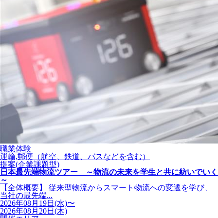
職業体験
運輸,郵便（航空、鉄道、バスなどを含む）
提案(企業課題型)
日本最先端物流ツアー ～物流の未来を学生と共に紡いでいく
～
【全体概要】 従来型物流からスマート物流への変遷を学び、
当社の最先端...
2026年08月19日(水)〜
2026年08月20日(木)