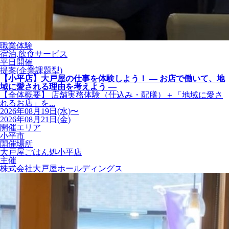
職業体験
宿泊,飲食サービス
平日開催
提案(企業課題型)
【小平店】大戸屋の仕事を体験しよう！ ― お店で働いて、地
域に愛される理由を考えよう ―
【全体概要】 店舗実務体験（仕込み・配膳）＋「地域に愛さ
れるお店」を...
2026年08月19日(水)〜
2026年08月21日(金)
開催エリア
小平市
開催場所
大戸屋ごはん処小平店
主催
株式会社大戸屋ホールディングス