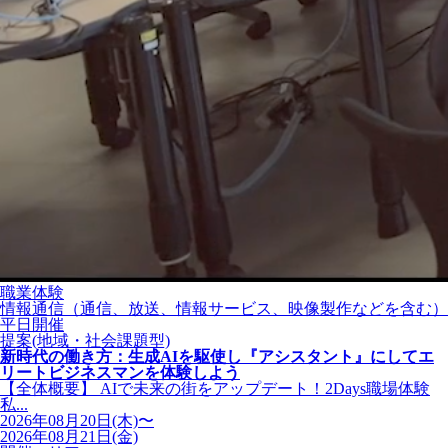
職業体験
情報通信（通信、放送、情報サービス、映像製作などを含む）
平日開催
提案(地域・社会課題型)
新時代の働き方：生成AIを駆使し『アシスタント』にしてエ
リートビジネスマンを体験しよう
【全体概要】 AIで未来の街をアップデート！2Days職場体験
私...
2026年08月20日(木)〜
2026年08月21日(金)