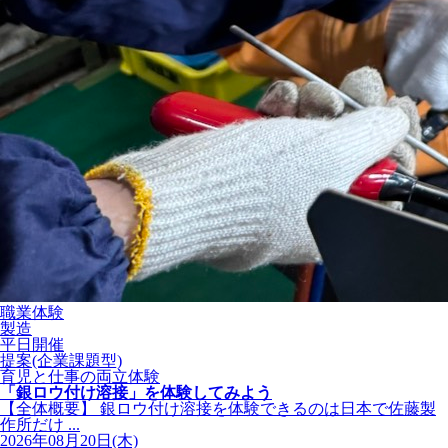
職業体験
製造
平日開催
提案(企業課題型)
育児と仕事の両立体験
「銀ロウ付け溶接」を体験してみよう
【全体概要】 銀ロウ付け溶接を体験できるのは日本で佐藤製
作所だけ ...
2026年08月20日(木)