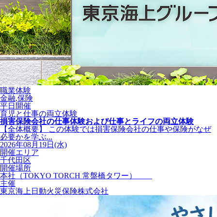
職業体験
金融,保険
平日開催
育児と仕事の両立体験
損害保険会社の仕事体験および仕事とライフの両立体験
【全体概要】 この体験では損害保険会社の仕事や保険がなぜ
必要かを学ぶ...
2026年08月19日(水)
開催エリア
千代田区
開催場所
本社（TOKYO TORCH 常盤橋タワー）
主催
東京海上日動火災保険株式会社