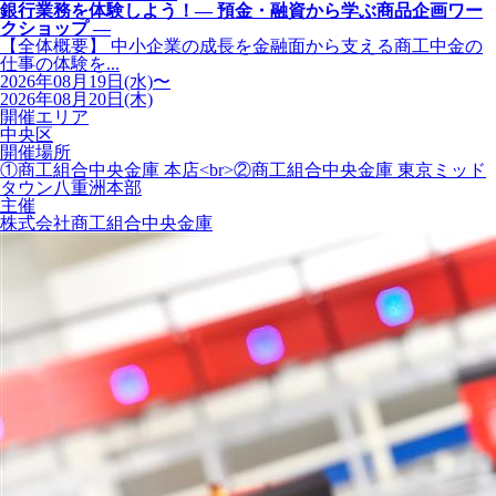
銀行業務を体験しよう！― 預金・融資から学ぶ商品企画ワー
クショップ ―
【全体概要】 中小企業の成長を金融面から支える商工中金の
仕事の体験を...
2026年08月19日(水)〜
2026年08月20日(木)
開催エリア
中央区
開催場所
①商工組合中央金庫 本店<br>②商工組合中央金庫 東京ミッド
タウン八重洲本部
主催
株式会社商工組合中央金庫