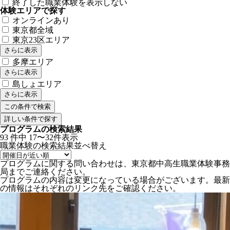
終了した職業体験を表示しない
体験エリアで探す
オンラインあり
東京都全域
東京23区エリア
さらに表示
多摩エリア
さらに表示
島しょエリア
さらに表示
詳しい条件で探す
プログラムの検索結果
93
件中
17〜32件表示
職業体験の検索結果
並べ替え
プログラムに関する問い合わせは、東京都中高生職業体験事務
局までご連絡ください。
プログラムの内容は変更になっている場合がございます。最新
の情報はそれぞれのリンク先をご確認ください。