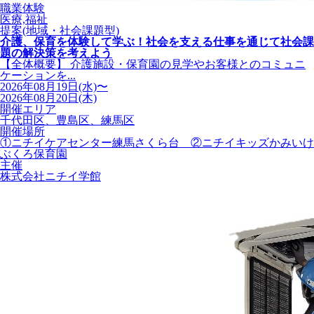
職業体験
医療,福祉
提案(地域・社会課題型)
介護、保育を体験して学ぶ！社会を支える仕事を通じて社会課
題の解決策を考えよう
【全体概要】 介護施設・保育園の見学やお客様とのコミュニ
ケーションを...
2026年08月19日(水)〜
2026年08月20日(木)
開催エリア
千代田区、豊島区、練馬区
開催場所
①ニチイケアセンター練馬さくら台 ②ニチイキッズかみいけ
ぶくろ保育園
主催
株式会社ニチイ学館