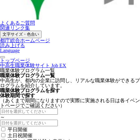
よくあるご質問
関連リンク集
文字サイズ・色合い
都庁総合ホームページ
読み上げる
Language
トップページ
中高生職業体験サイト Job EX
職業体験プログラム一覧
職業体験プログラム一覧
中高生が、都内の企業に訪問し、リアルな職業体験ができるプ
ログラムを紹介しています。
職業体験プログラムを探す
体験期間で探す
（あくまで期間になりますので実際に実施される日は各イベン
トページでご確認ください）
～
平日開催
土日祝開催