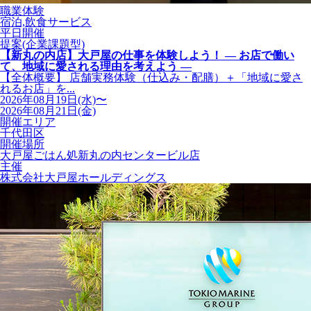
職業体験
宿泊,飲食サービス
平日開催
提案(企業課題型)
【新丸の内店】大戸屋の仕事を体験しよう！ ― お店で働い
て、地域に愛される理由を考えよう ―
【全体概要】 店舗実務体験（仕込み・配膳）＋「地域に愛さ
れるお店」を...
2026年08月19日(水)〜
2026年08月21日(金)
開催エリア
千代田区
開催場所
大戸屋ごはん処新丸の内センタービル店
主催
株式会社大戸屋ホールディングス