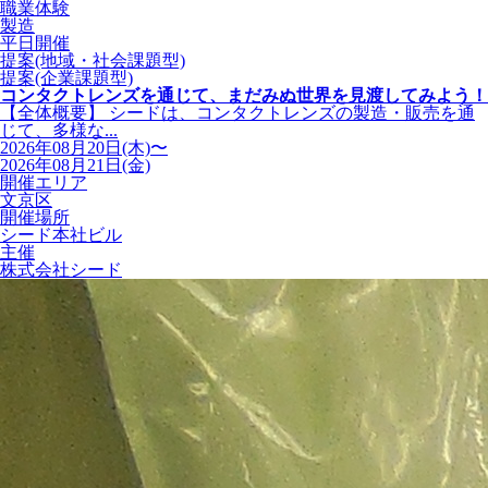
職業体験
製造
平日開催
提案(地域・社会課題型)
提案(企業課題型)
コンタクトレンズを通じて、まだみぬ世界を見渡してみよう！
【全体概要】 シードは、コンタクトレンズの製造・販売を通
じて、多様な...
2026年08月20日(木)〜
2026年08月21日(金)
開催エリア
文京区
開催場所
シード本社ビル
主催
株式会社シード