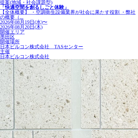
提案(地域・社会課題型)
「快適空間を創るしごと体験」
【全体概要】 ・空調衛生設備業界が社会に果たす役割 ・弊社
の概要（...
2026年08月19日(水)〜
2026年08月20日(木)
開催エリア
墨田区
開催場所
日本ビルコン株式会社 TASセンター
主催
日本ビルコン株式会社