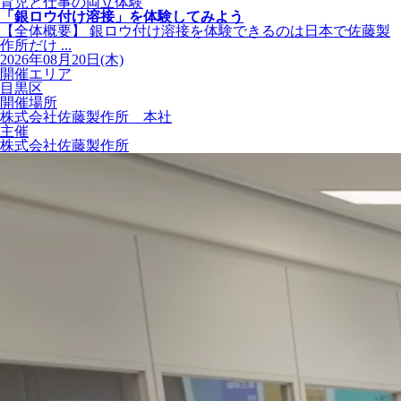
育児と仕事の両立体験
「銀ロウ付け溶接」を体験してみよう
【全体概要】 銀ロウ付け溶接を体験できるのは日本で佐藤製
作所だけ ...
2026年08月20日(木)
開催エリア
目黒区
開催場所
株式会社佐藤製作所 本社
主催
株式会社佐藤製作所