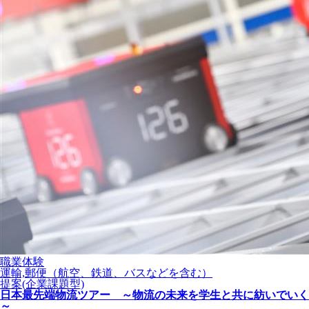
職業体験
運輸,郵便（航空、鉄道、バスなどを含む）
提案(企業課題型)
日本最先端物流ツアー ～物流の未来を学生と共に紡いでいく
～