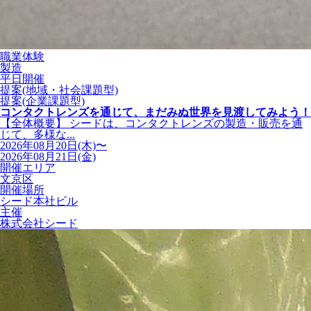
職業体験
製造
平日開催
提案(地域・社会課題型)
提案(企業課題型)
コンタクトレンズを通じて、まだみぬ世界を見渡してみよう！
【全体概要】 シードは、コンタクトレンズの製造・販売を通
じて、多様な...
2026年08月20日(木)〜
2026年08月21日(金)
開催エリア
文京区
開催場所
シード本社ビル
主催
株式会社シード