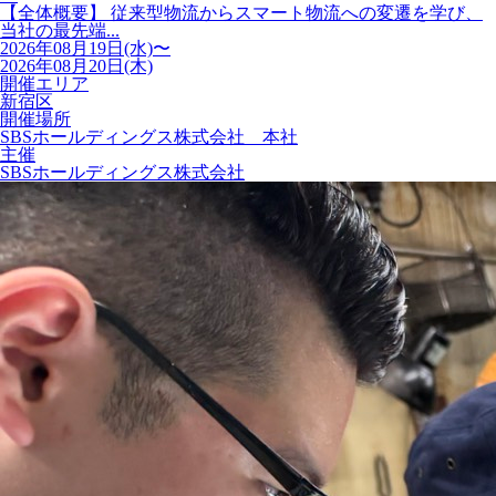
【全体概要】 従来型物流からスマート物流への変遷を学び、
当社の最先端...
2026年08月19日(水)〜
2026年08月20日(木)
開催エリア
新宿区
開催場所
SBSホールディングス株式会社 本社
主催
SBSホールディングス株式会社