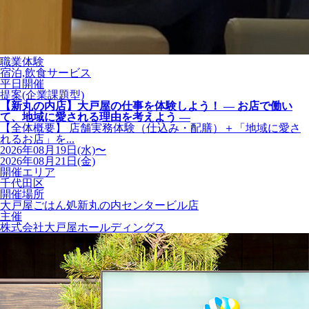
職業体験
宿泊,飲食サービス
平日開催
提案(企業課題型)
【新丸の内店】大戸屋の仕事を体験しよう！ ― お店で働い
て、地域に愛される理由を考えよう ―
【全体概要】 店舗実務体験（仕込み・配膳）＋「地域に愛さ
れるお店」を...
2026年08月19日(水)〜
2026年08月21日(金)
開催エリア
千代田区
開催場所
大戸屋ごはん処新丸の内センタービル店
主催
株式会社大戸屋ホールディングス