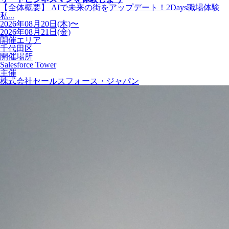
【全体概要】 AIで未来の街をアップデート！2Days職場体験
私...
2026年08月20日(木)〜
2026年08月21日(金)
開催エリア
千代田区
開催場所
Salesforce Tower
主催
株式会社セールスフォース・ジャパン