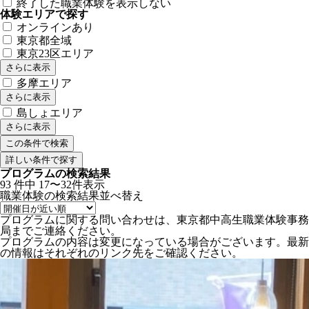
終了した職業体験を表示しない
体験エリアで探す
オンラインあり
東京都全域
東京23区エリア
さらに表示
多摩エリア
さらに表示
島しょエリア
さらに表示
詳しい条件で探す
プログラムの検索結果
93
件中
17〜32件表示
職業体験の検索結果
並べ替え
プログラムに関する問い合わせは、東京都中高生職業体験事務
局までご連絡ください。
プログラムの内容は変更になっている場合がございます。最新
の情報はそれぞれのリンク先をご確認ください。