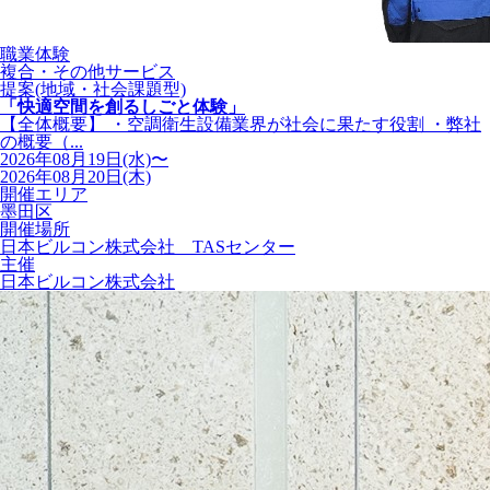
職業体験
複合・その他サービス
提案(地域・社会課題型)
「快適空間を創るしごと体験」
【全体概要】 ・空調衛生設備業界が社会に果たす役割 ・弊社
の概要（...
2026年08月19日(水)〜
2026年08月20日(木)
開催エリア
墨田区
開催場所
日本ビルコン株式会社 TASセンター
主催
日本ビルコン株式会社