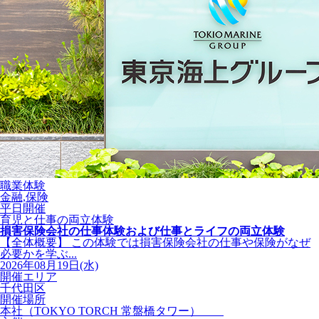
職業体験
金融,保険
平日開催
育児と仕事の両立体験
損害保険会社の仕事体験および仕事とライフの両立体験
【全体概要】 この体験では損害保険会社の仕事や保険がなぜ
必要かを学ぶ...
2026年08月19日(水)
開催エリア
千代田区
開催場所
本社（TOKYO TORCH 常盤橋タワー）