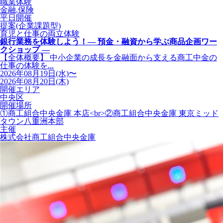
職業体験
金融,保険
平日開催
提案(企業課題型)
育児と仕事の両立体験
銀行業務を体験しよう！― 預金・融資から学ぶ商品企画ワー
クショップ ―
【全体概要】 中小企業の成長を金融面から支える商工中金の
仕事の体験を...
2026年08月19日(水)〜
2026年08月20日(木)
開催エリア
中央区
開催場所
①商工組合中央金庫 本店<br>②商工組合中央金庫 東京ミッド
タウン八重洲本部
主催
株式会社商工組合中央金庫