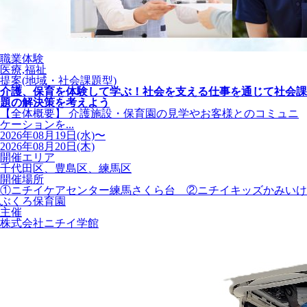
職業体験
医療,福祉
提案(地域・社会課題型)
介護、保育を体験して学ぶ！社会を支える仕事を通じて社会課
題の解決策を考えよう
【全体概要】 介護施設・保育園の見学やお客様とのコミュニ
ケーションを...
2026年08月19日(水)〜
2026年08月20日(木)
開催エリア
千代田区、豊島区、練馬区
開催場所
①ニチイケアセンター練馬さくら台 ②ニチイキッズかみいけ
ぶくろ保育園
主催
株式会社ニチイ学館