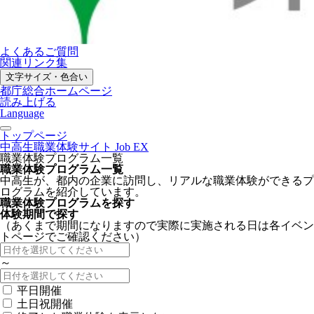
よくあるご質問
関連リンク集
文字サイズ・色合い
都庁総合ホームページ
読み上げる
Language
トップページ
中高生職業体験サイト Job EX
職業体験プログラム一覧
職業体験プログラム一覧
中高生が、都内の企業に訪問し、リアルな職業体験ができるプ
ログラムを紹介しています。
職業体験プログラムを探す
体験期間で探す
（あくまで期間になりますので実際に実施される日は各イベン
トページでご確認ください）
～
平日開催
土日祝開催