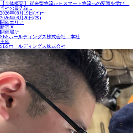
【全体概要】 従来型物流からスマート物流への変遷を学び、
当社の最先端...
2026年08月19日(水)〜
2026年08月20日(木)
開催エリア
新宿区
開催場所
SBSホールディングス株式会社 本社
主催
SBSホールディングス株式会社