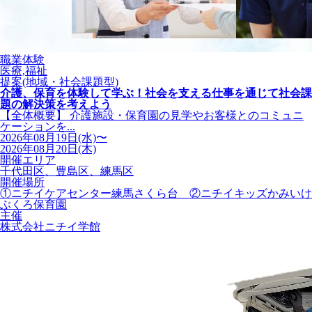
職業体験
医療,福祉
提案(地域・社会課題型)
介護、保育を体験して学ぶ！社会を支える仕事を通じて社会課
題の解決策を考えよう
【全体概要】 介護施設・保育園の見学やお客様とのコミュニ
ケーションを...
2026年08月19日(水)〜
2026年08月20日(木)
開催エリア
千代田区、豊島区、練馬区
開催場所
①ニチイケアセンター練馬さくら台 ②ニチイキッズかみいけ
ぶくろ保育園
主催
株式会社ニチイ学館