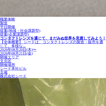
職業体験
製造
平日開催
提案(地域・社会課題型)
提案(企業課題型)
コンタクトレンズを通じて、まだみぬ世界を見渡してみよう！
【全体概要】 シードは、コンタクトレンズの製造・販売を通
じて、多様な...
2026年08月20日(木)〜
2026年08月21日(金)
開催エリア
文京区
開催場所
シード本社ビル
主催
株式会社シード