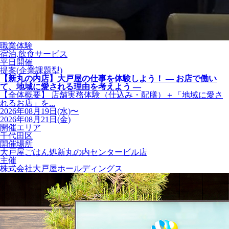
職業体験
宿泊,飲食サービス
平日開催
提案(企業課題型)
【新丸の内店】大戸屋の仕事を体験しよう！ ― お店で働い
て、地域に愛される理由を考えよう ―
【全体概要】 店舗実務体験（仕込み・配膳）＋「地域に愛さ
れるお店」を...
2026年08月19日(水)〜
2026年08月21日(金)
開催エリア
千代田区
開催場所
大戸屋ごはん処新丸の内センタービル店
主催
株式会社大戸屋ホールディングス