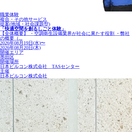
職業体験
複合・その他サービス
提案(地域・社会課題型)
「快適空間を創るしごと体験」
【全体概要】 ・空調衛生設備業界が社会に果たす役割 ・弊社
の概要（...
2026年08月19日(水)〜
2026年08月20日(木)
開催エリア
墨田区
開催場所
日本ビルコン株式会社 TASセンター
主催
日本ビルコン株式会社