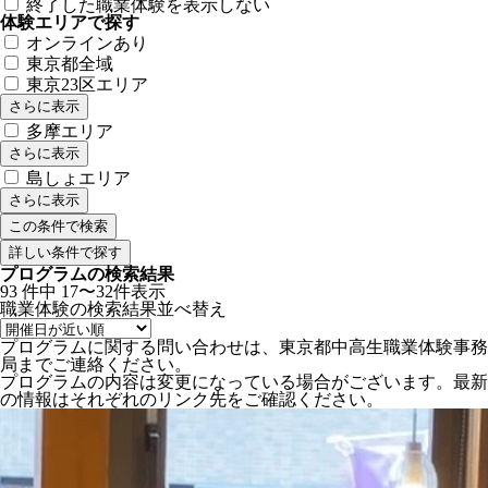
終了した職業体験を表示しない
体験エリアで探す
オンラインあり
東京都全域
東京23区エリア
さらに表示
多摩エリア
さらに表示
島しょエリア
さらに表示
詳しい条件で探す
プログラムの検索結果
93
件中
17〜32件表示
職業体験の検索結果
並べ替え
プログラムに関する問い合わせは、東京都中高生職業体験事務
局までご連絡ください。
プログラムの内容は変更になっている場合がございます。最新
の情報はそれぞれのリンク先をご確認ください。