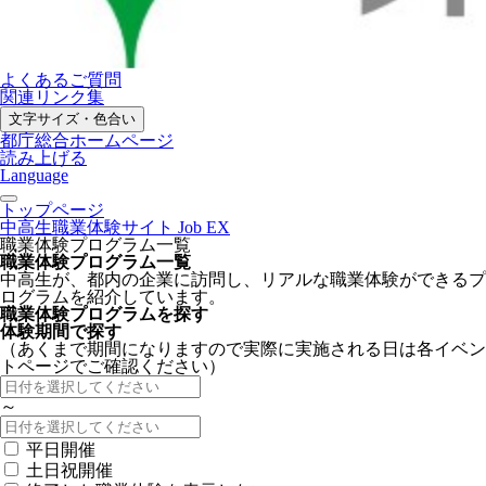
よくあるご質問
関連リンク集
文字サイズ・色合い
都庁総合ホームページ
読み上げる
Language
トップページ
中高生職業体験サイト Job EX
職業体験プログラム一覧
職業体験プログラム一覧
中高生が、都内の企業に訪問し、リアルな職業体験ができるプ
ログラムを紹介しています。
職業体験プログラムを探す
体験期間で探す
（あくまで期間になりますので実際に実施される日は各イベン
トページでご確認ください）
～
平日開催
土日祝開催