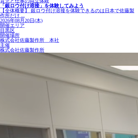
育児と仕事の両立体験
「銀ロウ付け溶接」を体験してみよう
【全体概要】 銀ロウ付け溶接を体験できるのは日本で佐藤製
作所だけ ...
2026年08月20日(木)
開催エリア
目黒区
開催場所
株式会社佐藤製作所 本社
主催
株式会社佐藤製作所