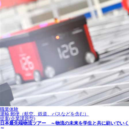
職業体験
運輸,郵便（航空、鉄道、バスなどを含む）
提案(企業課題型)
日本最先端物流ツアー ～物流の未来を学生と共に紡いでいく
～