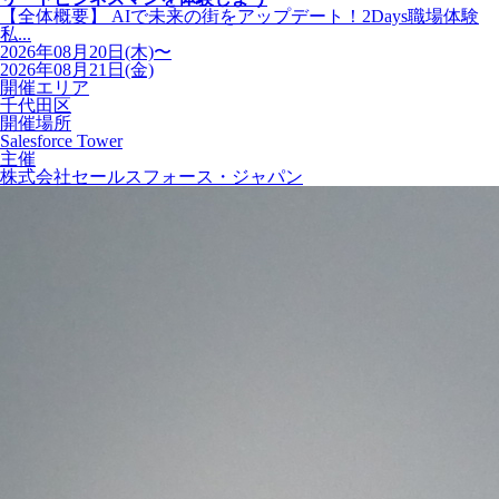
【全体概要】 AIで未来の街をアップデート！2Days職場体験
私...
2026年08月20日(木)〜
2026年08月21日(金)
開催エリア
千代田区
開催場所
Salesforce Tower
主催
株式会社セールスフォース・ジャパン