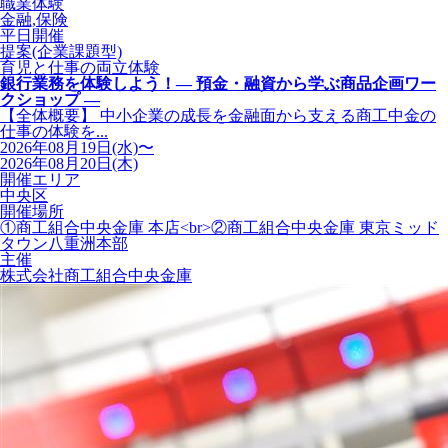
職業体験
金融,保険
平日開催
提案(企業課題型)
育児と仕事の両立体験
銀行業務を体験しよう！― 預金・融資から学ぶ商品企画ワー
クショップ ―
【全体概要】 中小企業の成長を金融面から支える商工中金の
仕事の体験を...
2026年08月19日(水)〜
2026年08月20日(木)
開催エリア
中央区
開催場所
①商工組合中央金庫 本店<br>②商工組合中央金庫 東京ミッド
タウン八重洲本部
主催
株式会社商工組合中央金庫