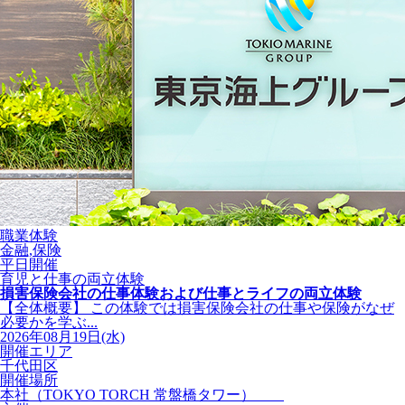
職業体験
金融,保険
平日開催
育児と仕事の両立体験
損害保険会社の仕事体験および仕事とライフの両立体験
【全体概要】 この体験では損害保険会社の仕事や保険がなぜ
必要かを学ぶ...
2026年08月19日(水)
開催エリア
千代田区
開催場所
本社（TOKYO TORCH 常盤橋タワー）