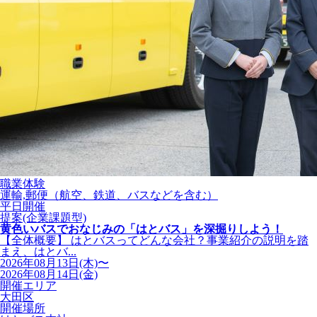
職業体験
運輸,郵便（航空、鉄道、バスなどを含む）
平日開催
提案(企業課題型)
黄色いバスでおなじみの「はとバス」を深掘りしよう！
【全体概要】 はとバスってどんな会社？事業紹介の説明を踏
まえ、はとバ...
2026年08月13日(木)〜
2026年08月14日(金)
開催エリア
大田区
開催場所