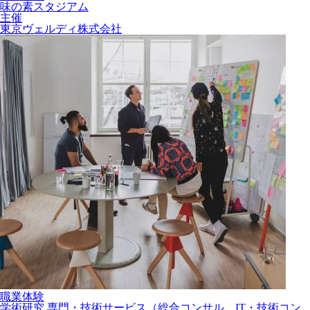
味の素スタジアム
主催
東京ヴェルディ株式会社
職業体験
学術研究,専門・技術サービス（総合コンサル、IT・技術コン