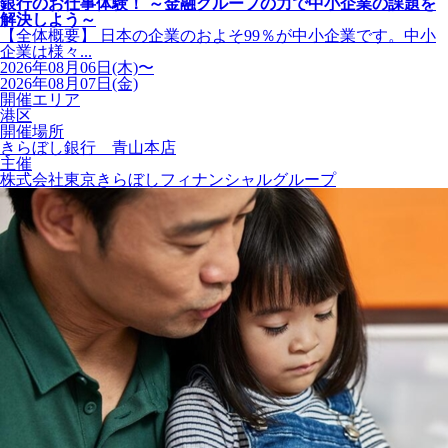
銀行のお仕事体験！ ～金融グループの力で中小企業の課題を
解決しよう～
【全体概要】 日本の企業のおよそ99％が中小企業です。中小
企業は様々...
2026年08月06日(木)〜
2026年08月07日(金)
開催エリア
港区
開催場所
きらぼし銀行 青山本店
主催
株式会社東京きらぼしフィナンシャルグループ