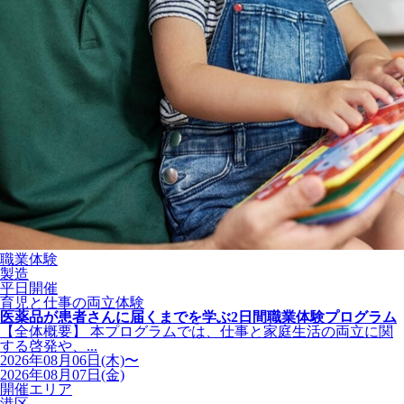
職業体験
製造
平日開催
育児と仕事の両立体験
医薬品が患者さんに届くまでを学ぶ2日間職業体験プログラム
【全体概要】 本プログラムでは、仕事と家庭生活の両立に関
する啓発や、...
2026年08月06日(木)〜
2026年08月07日(金)
開催エリア
港区