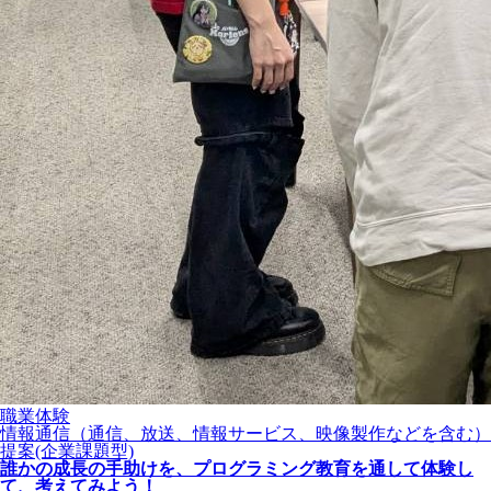
職業体験
情報通信（通信、放送、情報サービス、映像製作などを含む）
提案(企業課題型)
誰かの成長の手助けを、プログラミング教育を通して体験し
て、考えてみよう！