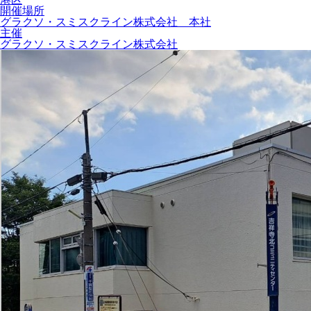
開催場所
グラクソ・スミスクライン株式会社 本社
主催
グラクソ・スミスクライン株式会社