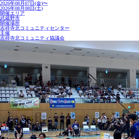
2026年08月07日(金)〜
2026年08月08日(土)
開催エリア
武蔵野市
開催場所
吉祥寺北コミュニティセンター
主催
吉祥寺北コミュニティ協議会