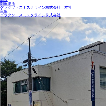
開催場所
グラクソ・スミスクライン株式会社 本社
主催
グラクソ・スミスクライン株式会社