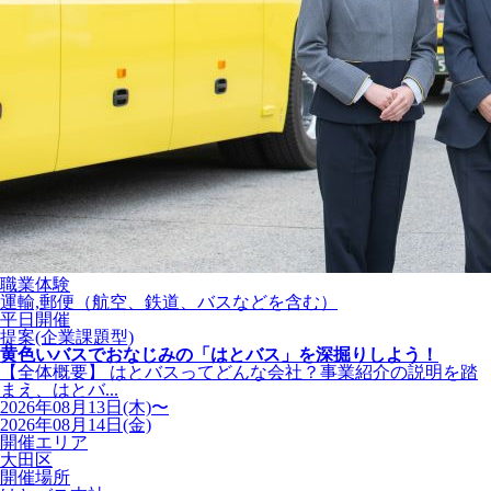
職業体験
運輸,郵便（航空、鉄道、バスなどを含む）
平日開催
提案(企業課題型)
黄色いバスでおなじみの「はとバス」を深掘りしよう！
【全体概要】 はとバスってどんな会社？事業紹介の説明を踏
まえ、はとバ...
2026年08月13日(木)〜
2026年08月14日(金)
開催エリア
大田区
開催場所