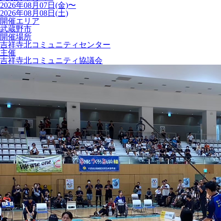
2026年08月07日(金)〜
2026年08月08日(土)
開催エリア
武蔵野市
開催場所
吉祥寺北コミュニティセンター
主催
吉祥寺北コミュニティ協議会