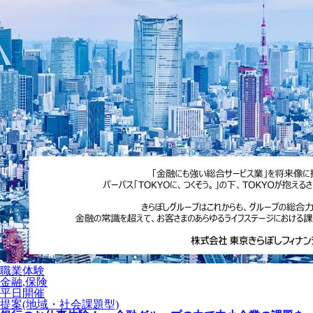
職業体験
金融,保険
平日開催
提案(地域・社会課題型)