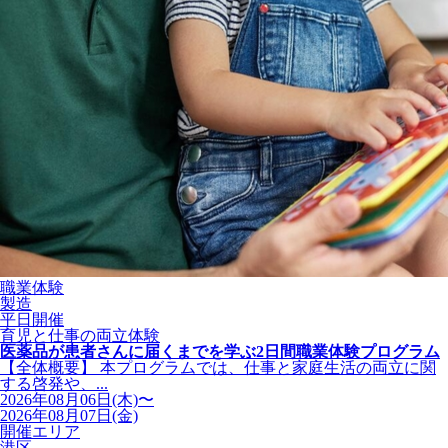
職業体験
製造
平日開催
育児と仕事の両立体験
医薬品が患者さんに届くまでを学ぶ2日間職業体験プログラム
【全体概要】 本プログラムでは、仕事と家庭生活の両立に関
する啓発や、...
2026年08月06日(木)〜
2026年08月07日(金)
開催エリア
港区