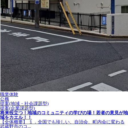
職業体験
公務
提案(地域・社会課題型)
提案(企業課題型)
将来役立つ！地域のコミュニティの学びの場！若者の意見が地
域をカエル！！
【全体概要】 １．全国でも珍しい、自治会、町内会に変わる
武蔵野市のコ...