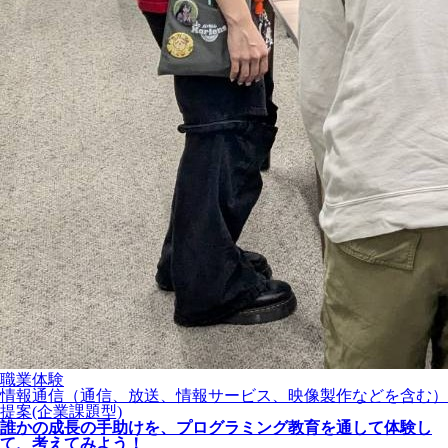
職業体験
情報通信（通信、放送、情報サービス、映像製作などを含む）
提案(企業課題型)
誰かの成長の手助けを、プログラミング教育を通して体験し
て、考えてみよう！