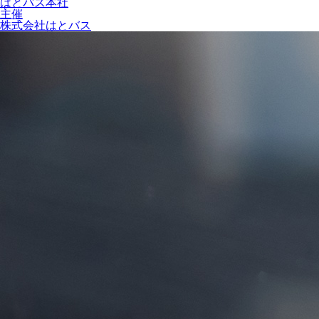
はとバス本社
主催
株式会社はとバス