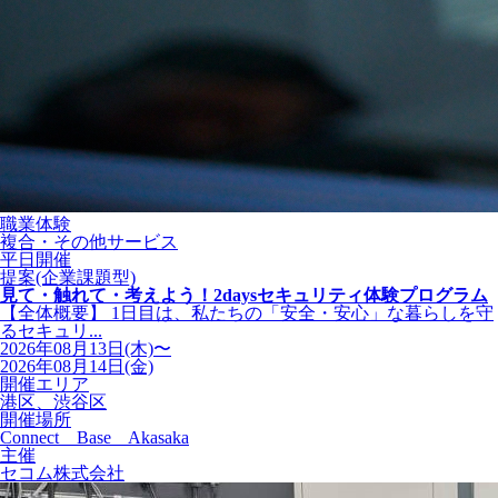
職業体験
複合・その他サービス
平日開催
提案(企業課題型)
見て・触れて・考えよう！2daysセキュリティ体験プログラム
【全体概要】 1日目は、私たちの「安全・安心」な暮らしを守
るセキュリ...
2026年08月13日(木)〜
2026年08月14日(金)
開催エリア
港区、渋谷区
開催場所
Connect Base Akasaka
主催
セコム株式会社