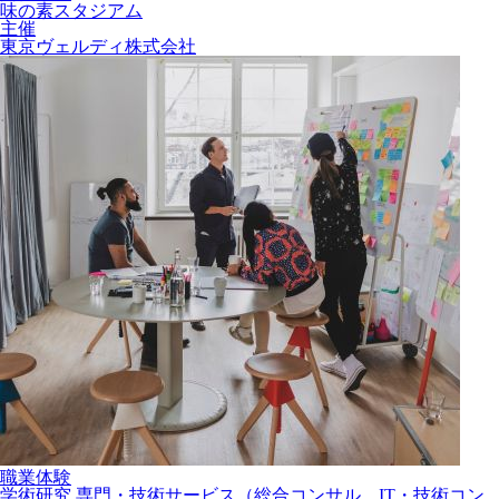
味の素スタジアム
主催
東京ヴェルディ株式会社
職業体験
学術研究,専門・技術サービス（総合コンサル、IT・技術コン