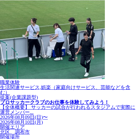
職業体験
生活関連サービス,娯楽（家庭向けサービス、芸能などを含
む）
提案(企業課題型)
プロサッカークラブのお仕事を体験してみよう！
【全体概要】 サッカーの試合が行われるスタジアムで実際に
運営メンバー...
2026年08月09日(日)〜
2026年08月10日(月)
開催エリア
北区、調布市
開催場所