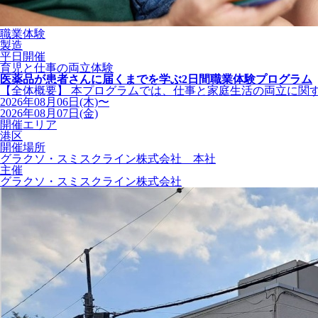
職業体験
製造
平日開催
育児と仕事の両立体験
医薬品が患者さんに届くまでを学ぶ2日間職業体験プログラム
【全体概要】 本プログラムでは、仕事と家庭生活の両立に関する
2026年08月06日(木)〜
2026年08月07日(金)
開催エリア
港区
開催場所
グラクソ・スミスクライン株式会社 本社
主催
グラクソ・スミスクライン株式会社