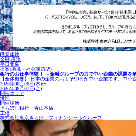
職業体験
金融,保険
平日開催
提案(地域・社会課題型)
銀行のお仕事体験！ ～金融グループの力で中小企業の課題を
【全体概要】 日本の企業のおよそ99％が中小企業です。中小企業
2026年08月06日(木)〜
2026年08月07日(金)
開催エリア
港区
開催場所
きらぼし銀行 青山本店
主催
株式会社東京きらぼしフィナンシャルグループ