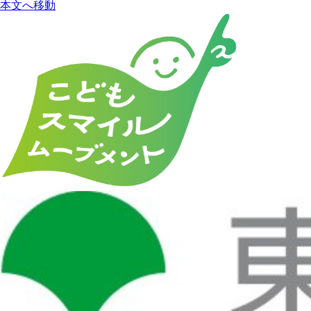
本文へ移動