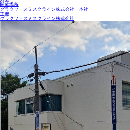
開催場所
グラクソ・スミスクライン株式会社 本社
主催
グラクソ・スミスクライン株式会社