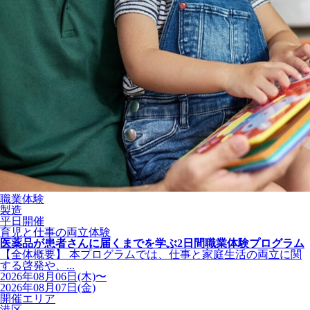
職業体験
製造
平日開催
育児と仕事の両立体験
医薬品が患者さんに届くまでを学ぶ2日間職業体験プログラム
【全体概要】 本プログラムでは、仕事と家庭生活の両立に関
する啓発や、...
2026年08月06日(木)〜
2026年08月07日(金)
開催エリア
港区