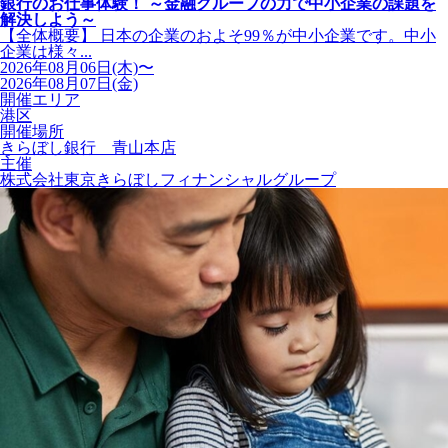
銀行のお仕事体験！ ～金融グループの力で中小企業の課題を
解決しよう～
【全体概要】 日本の企業のおよそ99％が中小企業です。中小
企業は様々...
2026年08月06日(木)〜
2026年08月07日(金)
開催エリア
港区
開催場所
きらぼし銀行 青山本店
主催
株式会社東京きらぼしフィナンシャルグループ