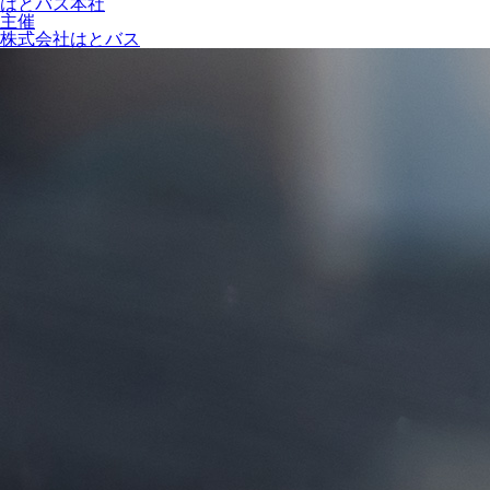
はとバス本社
主催
株式会社はとバス