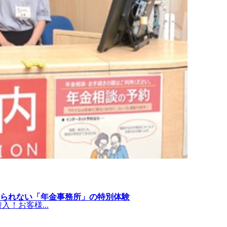
見られない「年金事務所」の特別体験
！お客様...