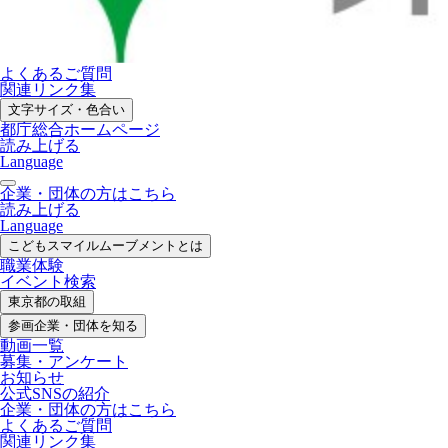
よくあるご質問
関連リンク集
文字サイズ・色合い
都庁総合ホームページ
読み上げる
Language
企業・団体の方はこちら
読み上げる
Language
こどもスマイル
ムーブメントとは
職業体験
イベント検索
東京都の取組
参画企業・
団体を知る
動画一覧
募集・
アンケート
お知らせ
公式SNS
の紹介
企業・団体の方
はこちら
よくあるご質問
関連リンク集