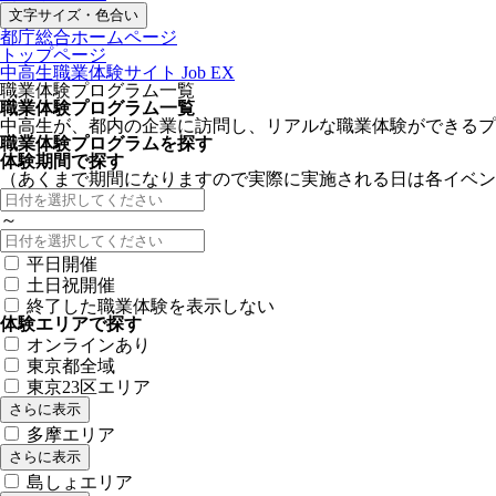
文字サイズ・色合い
都庁総合ホームページ
トップページ
中高生職業体験サイト Job EX
職業体験プログラム一覧
職業体験プログラム一覧
中高生が、都内の企業に訪問し、リアルな職業体験ができるプ
職業体験プログラムを探す
体験期間で探す
（あくまで期間になりますので実際に実施される日は各イベン
～
平日開催
土日祝開催
終了した職業体験を表示しない
体験エリアで探す
オンラインあり
東京都全域
東京23区エリア
さらに表示
多摩エリア
さらに表示
島しょエリア