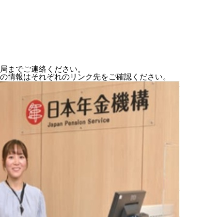
局までご連絡ください。
の情報はそれぞれのリンク先をご確認ください。