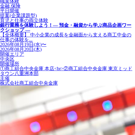
職業体験
金融,保険
平日開催
提案(企業課題型)
育児と仕事の両立体験
銀行業務を体験しよう！― 預金・融資から学ぶ商品企画ワー
クショップ ―
【全体概要】 中小企業の成長を金融面から支える商工中金の
仕事の体験を...
2026年08月19日(水)〜
2026年08月20日(木)
開催エリア
中央区
開催場所
①商工組合中央金庫 本店<br>②商工組合中央金庫 東京ミッド
タウン八重洲本部
主催
株式会社商工組合中央金庫