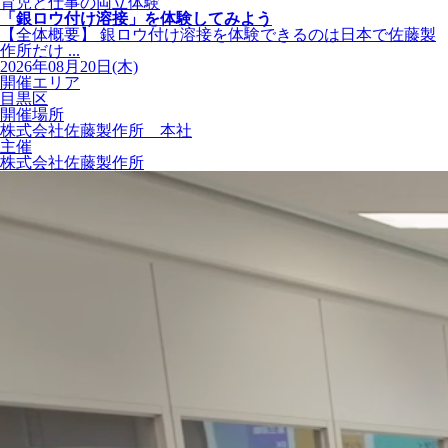
育児と仕事の両立体験
「銀ロウ付け溶接」を体験してみよう
【全体概要】 銀ロウ付け溶接を体験できるのは日本で佐藤製
作所だけ ...
2026年08月20日(木)
開催エリア
目黒区
開催場所
株式会社佐藤製作所 本社
主催
株式会社佐藤製作所