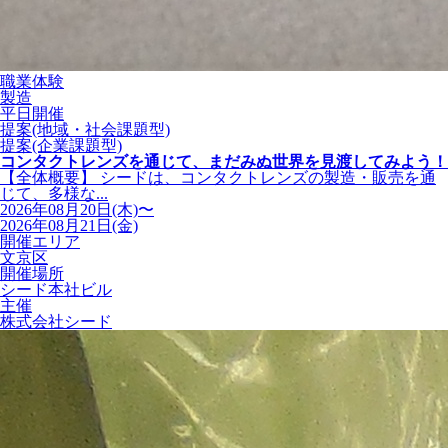
職業体験
製造
平日開催
提案(地域・社会課題型)
提案(企業課題型)
コンタクトレンズを通じて、まだみぬ世界を見渡してみよう！
【全体概要】 シードは、コンタクトレンズの製造・販売を通
じて、多様な...
2026年08月20日(木)〜
2026年08月21日(金)
開催エリア
文京区
開催場所
シード本社ビル
主催
株式会社シード