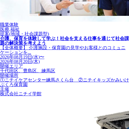
職業体験
医療,福祉
提案(地域・社会課題型)
介護、保育を体験して学ぶ！社会を支える仕事を通じて社会課
題の解決策を考えよう
【全体概要】 介護施設・保育園の見学やお客様とのコミュニ
ケーションを...
2026年08月19日(水)〜
2026年08月20日(木)
開催エリア
千代田区、豊島区、練馬区
開催場所
①ニチイケアセンター練馬さくら台 ②ニチイキッズかみいけ
ぶくろ保育園
主催
株式会社ニチイ学館