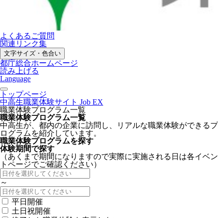
よくあるご質問
関連リンク集
文字サイズ・色合い
都庁総合ホームページ
読み上げる
Language
トップページ
中高生職業体験サイト Job EX
職業体験プログラム一覧
職業体験プログラム一覧
中高生が、都内の企業に訪問し、リアルな職業体験ができるプ
ログラムを紹介しています。
職業体験プログラムを探す
体験期間で探す
（あくまで期間になりますので実際に実施される日は各イベン
トページでご確認ください）
～
平日開催
土日祝開催