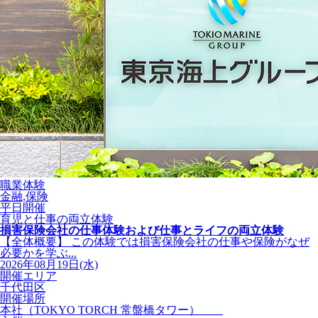
職業体験
金融,保険
平日開催
育児と仕事の両立体験
損害保険会社の仕事体験および仕事とライフの両立体験
【全体概要】 この体験では損害保険会社の仕事や保険がなぜ
必要かを学ぶ...
2026年08月19日(水)
開催エリア
千代田区
開催場所
本社（TOKYO TORCH 常盤橋タワー）