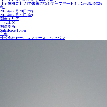
【全体概要】 AIで未来の街をアップデート！2Days職場体験
私...
2026年08月20日(木)〜
2026年08月21日(金)
開催エリア
千代田区
開催場所
Salesforce Tower
主催
株式会社セールスフォース・ジャパン