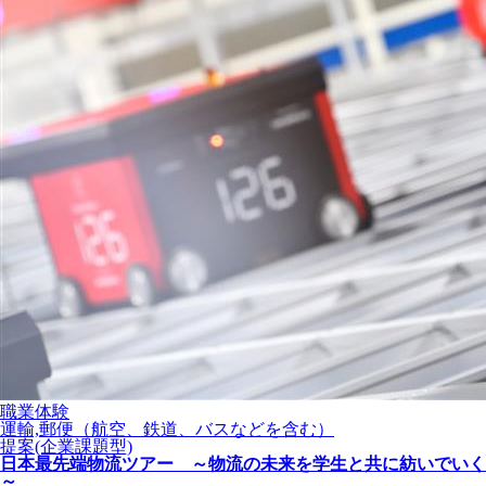
職業体験
運輸,郵便（航空、鉄道、バスなどを含む）
提案(企業課題型)
日本最先端物流ツアー ～物流の未来を学生と共に紡いでいく
～