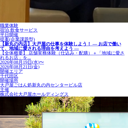
職業体験
宿泊,飲食サービス
平日開催
提案(企業課題型)
【新丸の内店】大戸屋の仕事を体験しよう！ ― お店で働い
て、地域に愛される理由を考えよう ―
【全体概要】 店舗実務体験（仕込み・配膳）＋「地域に愛さ
れるお店」を...
2026年08月19日(水)〜
2026年08月21日(金)
開催エリア
千代田区
開催場所
大戸屋ごはん処新丸の内センタービル店
主催
株式会社大戸屋ホールディングス