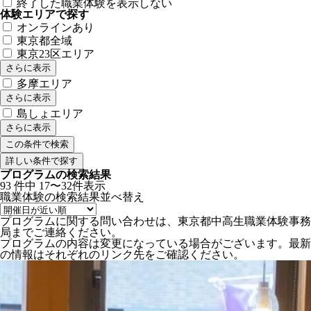
終了した職業体験を表示しない
体験エリアで探す
オンラインあり
東京都全域
東京23区エリア
さらに表示
多摩エリア
さらに表示
島しょエリア
さらに表示
詳しい条件で探す
プログラムの検索結果
93
件中
17〜32件表示
職業体験の検索結果
並べ替え
プログラムに関する問い合わせは、東京都中高生職業体験事務
局までご連絡ください。
プログラムの内容は変更になっている場合がございます。最新
の情報はそれぞれのリンク先をご確認ください。