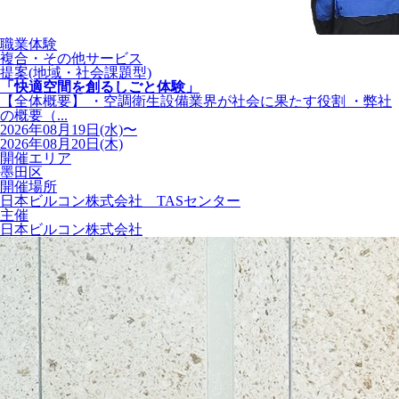
職業体験
複合・その他サービス
提案(地域・社会課題型)
「快適空間を創るしごと体験」
【全体概要】 ・空調衛生設備業界が社会に果たす役割 ・弊社
の概要（...
2026年08月19日(水)〜
2026年08月20日(木)
開催エリア
墨田区
開催場所
日本ビルコン株式会社 TASセンター
主催
日本ビルコン株式会社