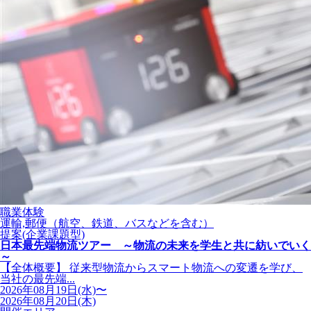
職業体験
運輸,郵便（航空、鉄道、バスなどを含む）
提案(企業課題型)
日本最先端物流ツアー ～物流の未来を学生と共に紡いでいく
～
【全体概要】 従来型物流からスマート物流への変遷を学び、
当社の最先端...
2026年08月19日(水)〜
2026年08月20日(木)