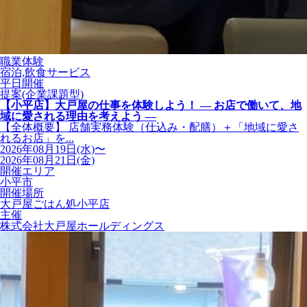
職業体験
宿泊,飲食サービス
平日開催
提案(企業課題型)
【小平店】大戸屋の仕事を体験しよう！ ― お店で働いて、地
域に愛される理由を考えよう ―
【全体概要】 店舗実務体験（仕込み・配膳）＋「地域に愛さ
れるお店」を...
2026年08月19日(水)〜
2026年08月21日(金)
開催エリア
小平市
開催場所
大戸屋ごはん処小平店
主催
株式会社大戸屋ホールディングス