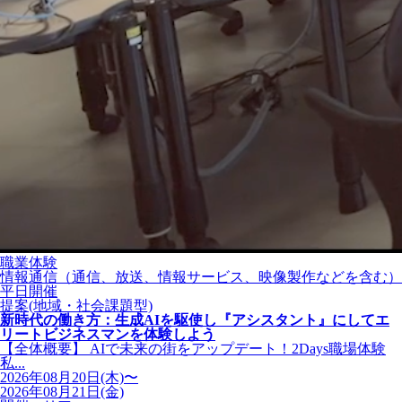
職業体験
情報通信（通信、放送、情報サービス、映像製作などを含む）
平日開催
提案(地域・社会課題型)
新時代の働き方：生成AIを駆使し『アシスタント』にしてエ
リートビジネスマンを体験しよう
【全体概要】 AIで未来の街をアップデート！2Days職場体験
私...
2026年08月20日(木)〜
2026年08月21日(金)