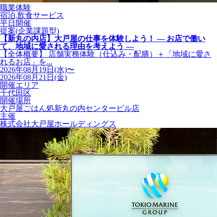
職業体験
宿泊,飲食サービス
平日開催
提案(企業課題型)
【新丸の内店】大戸屋の仕事を体験しよう！ ― お店で働い
て、地域に愛される理由を考えよう ―
【全体概要】 店舗実務体験（仕込み・配膳）＋「地域に愛さ
れるお店」を...
2026年08月19日(水)〜
2026年08月21日(金)
開催エリア
千代田区
開催場所
大戸屋ごはん処新丸の内センタービル店
主催
株式会社大戸屋ホールディングス