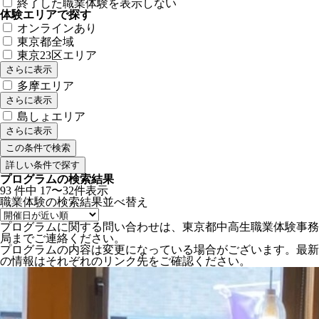
終了した職業体験を表示しない
体験エリアで探す
オンラインあり
東京都全域
東京23区エリア
さらに表示
多摩エリア
さらに表示
島しょエリア
さらに表示
詳しい条件で探す
プログラムの検索結果
93
件中
17〜32件表示
職業体験の検索結果
並べ替え
プログラムに関する問い合わせは、東京都中高生職業体験事務
局までご連絡ください。
プログラムの内容は変更になっている場合がございます。最新
の情報はそれぞれのリンク先をご確認ください。