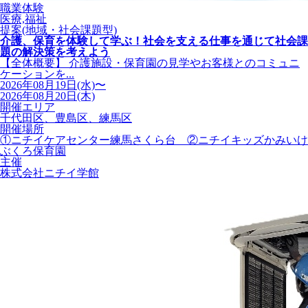
職業体験
医療,福祉
提案(地域・社会課題型)
介護、保育を体験して学ぶ！社会を支える仕事を通じて社会課
題の解決策を考えよう
【全体概要】 介護施設・保育園の見学やお客様とのコミュニ
ケーションを...
2026年08月19日(水)〜
2026年08月20日(木)
開催エリア
千代田区、豊島区、練馬区
開催場所
①ニチイケアセンター練馬さくら台 ②ニチイキッズかみいけ
ぶくろ保育園
主催
株式会社ニチイ学館