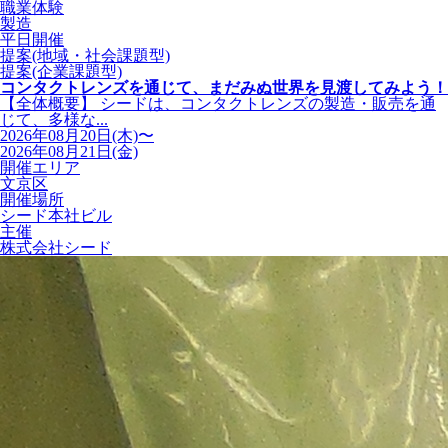
職業体験
製造
平日開催
提案(地域・社会課題型)
提案(企業課題型)
コンタクトレンズを通じて、まだみぬ世界を見渡してみよう！
【全体概要】 シードは、コンタクトレンズの製造・販売を通
じて、多様な...
2026年08月20日(木)〜
2026年08月21日(金)
開催エリア
文京区
開催場所
シード本社ビル
主催
株式会社シード