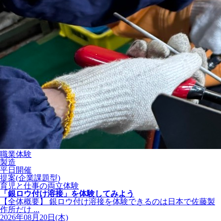
職業体験
製造
平日開催
提案(企業課題型)
育児と仕事の両立体験
「銀ロウ付け溶接」を体験してみよう
【全体概要】 銀ロウ付け溶接を体験できるのは日本で佐藤製
作所だけ ...
2026年08月20日(木)