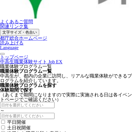
よくあるご質問
関連リンク集
文字サイズ・色合い
都庁総合ホームページ
読み上げる
Language
トップページ
中高生職業体験サイト Job EX
職業体験プログラム一覧
職業体験プログラム一覧
中高生が、都内の企業に訪問し、リアルな職業体験ができるプ
ログラムを紹介しています。
職業体験プログラムを探す
体験期間で探す
（あくまで期間になりますので実際に実施される日は各イベン
トページでご確認ください）
～
平日開催
土日祝開催