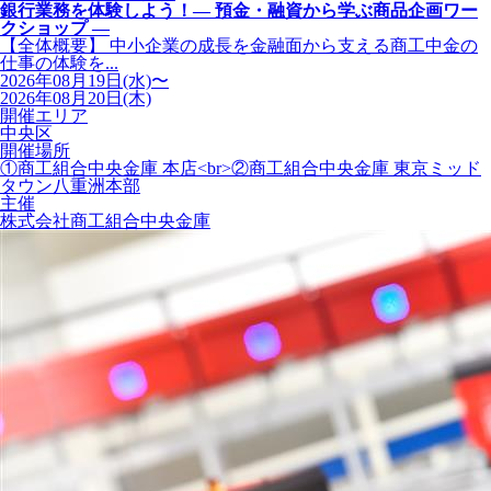
銀行業務を体験しよう！― 預金・融資から学ぶ商品企画ワー
クショップ ―
【全体概要】 中小企業の成長を金融面から支える商工中金の
仕事の体験を...
2026年08月19日(水)〜
2026年08月20日(木)
開催エリア
中央区
開催場所
①商工組合中央金庫 本店<br>②商工組合中央金庫 東京ミッド
タウン八重洲本部
主催
株式会社商工組合中央金庫