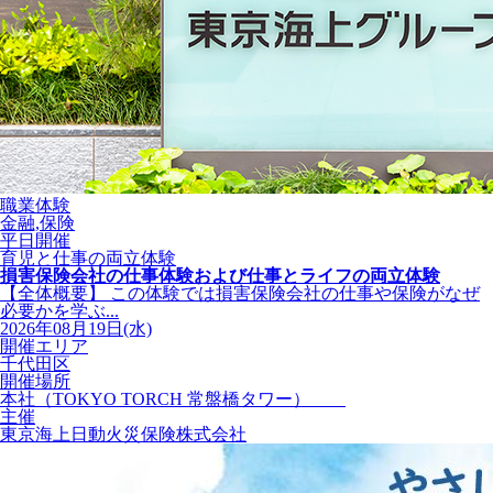
職業体験
金融,保険
平日開催
育児と仕事の両立体験
損害保険会社の仕事体験および仕事とライフの両立体験
【全体概要】 この体験では損害保険会社の仕事や保険がなぜ
必要かを学ぶ...
2026年08月19日(水)
開催エリア
千代田区
開催場所
本社（TOKYO TORCH 常盤橋タワー）
主催
東京海上日動火災保険株式会社