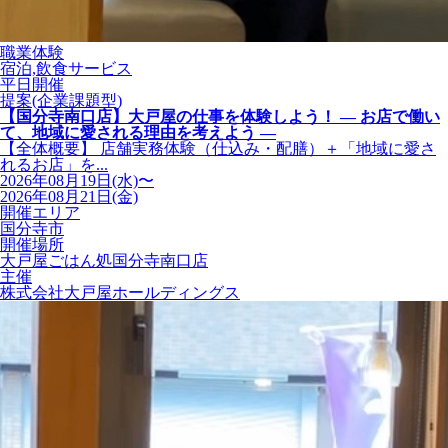
職業体験
宿泊,飲食サービス
平日開催
提案(企業課題型)
【国分寺南口店】大戸屋の仕事を体験しよう！ ― お店で働い
て、地域に愛される理由を考えよう ―
【全体概要】 店舗実務体験（仕込み・配膳）＋「地域に愛さ
れるお店」を...
2026年08月19日(水)〜
2026年08月21日(金)
開催エリア
国分寺市
開催場所
大戸屋ごはん処国分寺南口店
主催
株式会社大戸屋ホールディングス