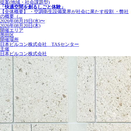
提案(地域・社会課題型)
「快適空間を創るしごと体験」
【全体概要】 ・空調衛生設備業界が社会に果たす役割 ・弊社
の概要（...
2026年08月19日(水)〜
2026年08月20日(木)
開催エリア
墨田区
開催場所
日本ビルコン株式会社 TASセンター
主催
日本ビルコン株式会社