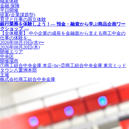
職業体験
金融,保険
平日開催
提案(企業課題型)
育児と仕事の両立体験
銀行業務を体験しよう！― 預金・融資から学ぶ商品企画ワー
クショップ ―
【全体概要】 中小企業の成長を金融面から支える商工中金の
仕事の体験を...
2026年08月19日(水)〜
2026年08月20日(木)
開催エリア
中央区
開催場所
①商工組合中央金庫 本店<br>②商工組合中央金庫 東京ミッド
タウン八重洲本部
主催
株式会社商工組合中央金庫