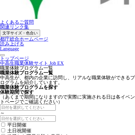
よくあるご質問
関連リンク集
文字サイズ・色合い
都庁総合ホームページ
読み上げる
Language
トップページ
中高生職業体験サイト Job EX
職業体験プログラム一覧
職業体験プログラム一覧
中高生が、都内の企業に訪問し、リアルな職業体験ができるプ
ログラムを紹介しています。
職業体験プログラムを探す
体験期間で探す
（あくまで期間になりますので実際に実施される日は各イベン
トページでご確認ください）
～
平日開催
土日祝開催