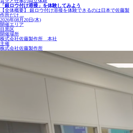
育児と仕事の両立体験
「銀ロウ付け溶接」を体験してみよう
【全体概要】 銀ロウ付け溶接を体験できるのは日本で佐藤製
作所だけ ...
2026年08月20日(木)
開催エリア
目黒区
開催場所
株式会社佐藤製作所 本社
主催
株式会社佐藤製作所