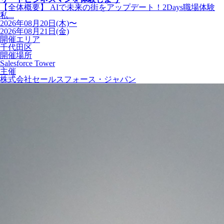
【全体概要】 AIで未来の街をアップデート！2Days職場体験
私...
2026年08月20日(木)〜
2026年08月21日(金)
開催エリア
千代田区
開催場所
Salesforce Tower
主催
株式会社セールスフォース・ジャパン