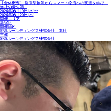
【全体概要】 従来型物流からスマート物流への変遷を学び、
当社の最先端...
2026年08月19日(水)〜
2026年08月20日(木)
開催エリア
新宿区
開催場所
SBSホールディングス株式会社 本社
主催
SBSホールディングス株式会社