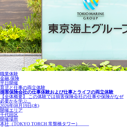
職業体験
金融,保険
平日開催
育児と仕事の両立体験
損害保険会社の仕事体験および仕事とライフの両立体験
【全体概要】 この体験では損害保険会社の仕事や保険がなぜ
必要かを学ぶ...
2026年08月19日(水)
開催エリア
千代田区
開催場所
本社（TOKYO TORCH 常盤橋タワー）