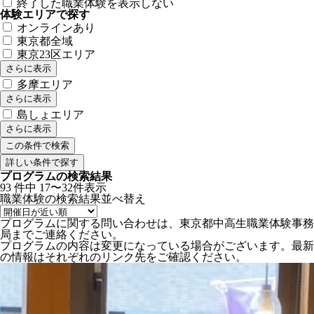
終了した職業体験を表示しない
体験エリアで探す
オンラインあり
東京都全域
東京23区エリア
さらに表示
多摩エリア
さらに表示
島しょエリア
さらに表示
詳しい条件で探す
プログラムの検索結果
93
件中
17〜32件表示
職業体験の検索結果
並べ替え
プログラムに関する問い合わせは、東京都中高生職業体験事務
局までご連絡ください。
プログラムの内容は変更になっている場合がございます。最新
の情報はそれぞれのリンク先をご確認ください。