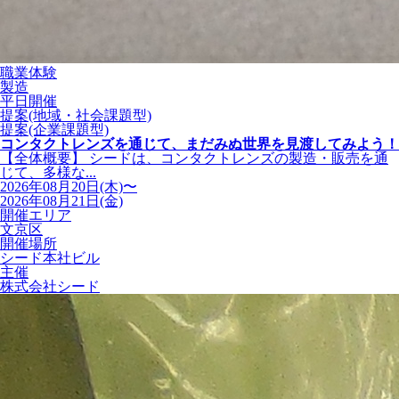
職業体験
製造
平日開催
提案(地域・社会課題型)
提案(企業課題型)
コンタクトレンズを通じて、まだみぬ世界を見渡してみよう！
【全体概要】 シードは、コンタクトレンズの製造・販売を通
じて、多様な...
2026年08月20日(木)〜
2026年08月21日(金)
開催エリア
文京区
開催場所
シード本社ビル
主催
株式会社シード