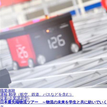
職業体験
運輸,郵便（航空、鉄道、バスなどを含む）
提案(企業課題型)
日本最先端物流ツアー ～物流の未来を学生と共に紡いでいく
～