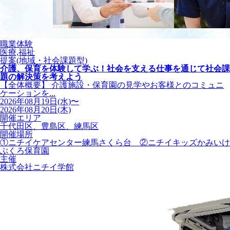
職業体験
医療,福祉
提案(地域・社会課題型)
介護、保育を体験して学ぶ！社会を支える仕事を通じて社会課
題の解決策を考えよう
【全体概要】 介護施設・保育園の見学やお客様とのコミュニ
ケーションを...
2026年08月19日(水)〜
2026年08月20日(木)
開催エリア
千代田区、豊島区、練馬区
開催場所
①ニチイケアセンター練馬さくら台 ②ニチイキッズかみいけ
ぶくろ保育園
主催
株式会社ニチイ学館