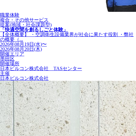
職業体験
複合・その他サービス
提案(地域・社会課題型)
「快適空間を創るしごと体験」
【全体概要】 ・空調衛生設備業界が社会に果たす役割 ・弊社
の概要（...
2026年08月19日(水)〜
2026年08月20日(木)
開催エリア
墨田区
開催場所
日本ビルコン株式会社 TASセンター
主催
日本ビルコン株式会社