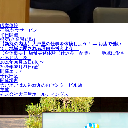
職業体験
宿泊,飲食サービス
平日開催
提案(企業課題型)
【新丸の内店】大戸屋の仕事を体験しよう！ ― お店で働い
て、地域に愛される理由を考えよう ―
【全体概要】 店舗実務体験（仕込み・配膳）＋「地域に愛さ
れるお店」を...
2026年08月19日(水)〜
2026年08月21日(金)
開催エリア
千代田区
開催場所
大戸屋ごはん処新丸の内センタービル店
主催
株式会社大戸屋ホールディングス