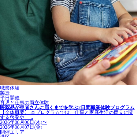
職業体験
製造
平日開催
育児と仕事の両立体験
医薬品が患者さんに届くまでを学ぶ2日間職業体験プログラム
【全体概要】 本プログラムでは、仕事と家庭生活の両立に関
する啓発や、...
2026年08月06日(木)〜
2026年08月07日(金)
開催エリア
港区