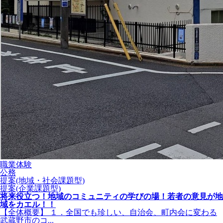
職業体験
公務
提案(地域・社会課題型)
提案(企業課題型)
将来役立つ！地域のコミュニティの学びの場！若者の意見が地
域をカエル！！
【全体概要】 １．全国でも珍しい、自治会、町内会に変わる
武蔵野市のコ...