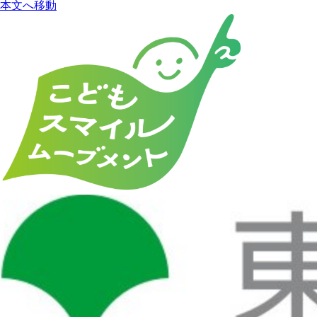
本文へ移動