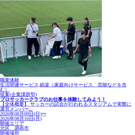
職業体験
生活関連サービス,娯楽（家庭向けサービス、芸能などを含
む）
提案(企業課題型)
プロサッカークラブのお仕事を体験してみよう！
【全体概要】 サッカーの試合が行われるスタジアムで実際に
運営メンバー...
2026年08月09日(日)〜
2026年08月10日(月)
開催エリア
北区、調布市
開催場所