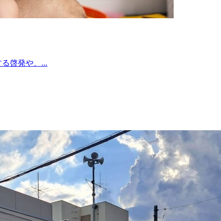
啓発や、...