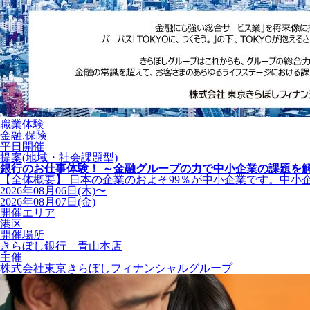
職業体験
金融,保険
平日開催
提案(地域・社会課題型)
銀行のお仕事体験！ ～金融グループの力で中小企業の課題を
【全体概要】 日本の企業のおよそ99％が中小企業です。中小企業
2026年08月06日(木)〜
2026年08月07日(金)
開催エリア
港区
開催場所
きらぼし銀行 青山本店
主催
株式会社東京きらぼしフィナンシャルグループ