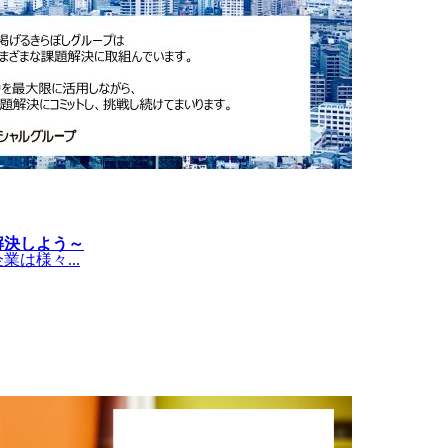
解決しよう～
は様々...