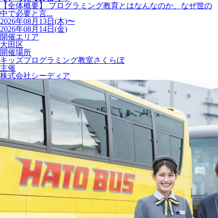
【全体概要】 プログラミング教育とはなんなのか、なぜ世の
中で必要と言...
2026年08月13日(木)〜
2026年08月14日(金)
開催エリア
大田区
開催場所
キッズプログラミング教室さくらぼ
主催
株式会社シーディア