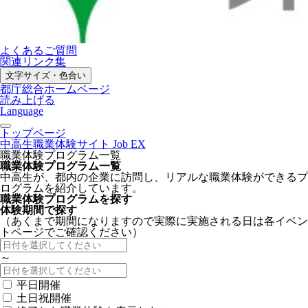
よくあるご質問
関連リンク集
文字サイズ・色合い
都庁総合ホームページ
読み上げる
Language
トップページ
中高生職業体験サイト Job EX
職業体験プログラム一覧
職業体験プログラム一覧
中高生が、都内の企業に訪問し、リアルな職業体験ができるプ
ログラムを紹介しています。
職業体験プログラムを探す
体験期間で探す
（あくまで期間になりますので実際に実施される日は各イベン
トページでご確認ください）
～
平日開催
土日祝開催