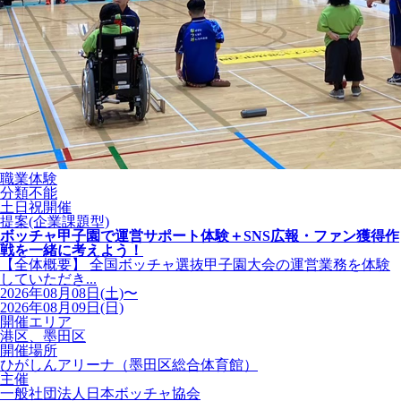
職業体験
分類不能
土日祝開催
提案(企業課題型)
ボッチャ甲子園で運営サポート体験＋SNS広報・ファン獲得作
戦を一緒に考えよう！
【全体概要】 全国ボッチャ選抜甲子園大会の運営業務を体験
していただき...
2026年08月08日(土)〜
2026年08月09日(日)
開催エリア
港区、墨田区
開催場所
ひがしんアリーナ（墨田区総合体育館）
主催
一般社団法人日本ボッチャ協会