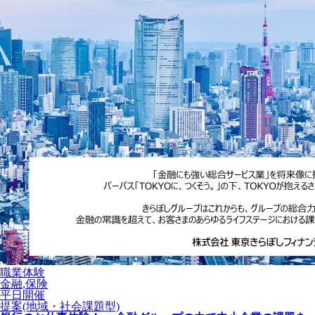
職業体験
金融,保険
平日開催
提案(地域・社会課題型)