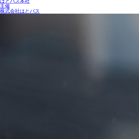
はとバス本社
主催
株式会社はとバス