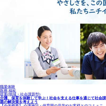
職業体験
医療,福祉
提案(地域・社会課題型)
介護、保育を体験して学ぶ！社会を支える仕事を通じて社会課
題の解決策を考えよう
【全体概要】 介護施設・保育園の見学やお客様とのコミュニ