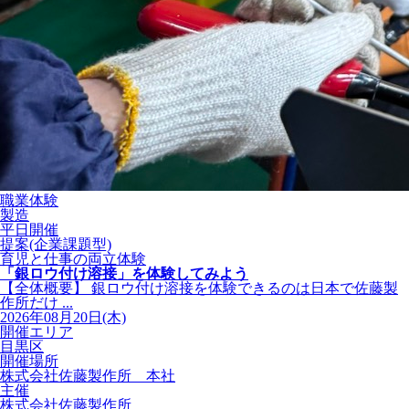
職業体験
製造
平日開催
提案(企業課題型)
育児と仕事の両立体験
「銀ロウ付け溶接」を体験してみよう
【全体概要】 銀ロウ付け溶接を体験できるのは日本で佐藤製
作所だけ ...
2026年08月20日(木)
開催エリア
目黒区
開催場所
株式会社佐藤製作所 本社
主催
株式会社佐藤製作所