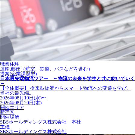
職業体験
運輸,郵便（航空、鉄道、バスなどを含む）
提案(企業課題型)
日本最先端物流ツアー ～物流の未来を学生と共に紡いでいく
～
【全体概要】 従来型物流からスマート物流への変遷を学び、
当社の最先端...
2026年08月19日(水)〜
2026年08月20日(木)
開催エリア
新宿区
開催場所
SBSホールディングス株式会社 本社
主催
SBSホールディングス株式会社