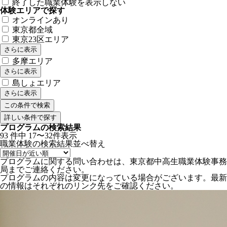
終了した職業体験を表示しない
体験エリアで探す
オンラインあり
東京都全域
東京23区エリア
さらに表示
多摩エリア
さらに表示
島しょエリア
さらに表示
詳しい条件で探す
プログラムの検索結果
93
件中
17〜32件表示
職業体験の検索結果
並べ替え
プログラムに関する問い合わせは、東京都中高生職業体験事務
局までご連絡ください。
プログラムの内容は変更になっている場合がございます。最新
の情報はそれぞれのリンク先をご確認ください。