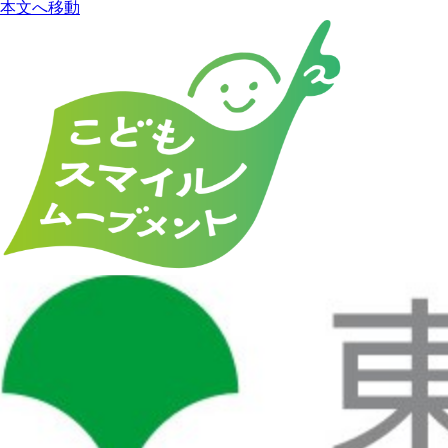
本文へ移動