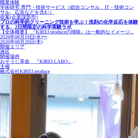
職業体験
学術研究,専門・技術サービス（総合コンサル、IT・技術コン
サル、広告などを含む）
提案(企業課題型)
プロの科学的クリーニング技術を学ぶ！洗剤の化学反応を体験
する、2日間限定の科学実験ラボ
【全体概要】 『KIREI produceの掃除』は一般的なイメージ...
2026年08月19日(水)〜
2026年08月20日(木)
開催エリア
港区
開催場所
おそうじ革命 『KIREI LABO』
主催
株式会社KIREI produce