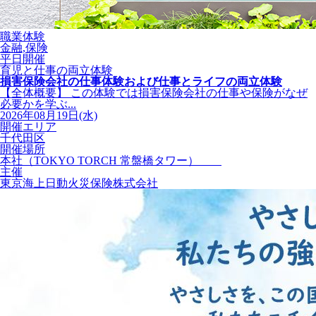
職業体験
金融,保険
平日開催
育児と仕事の両立体験
損害保険会社の仕事体験および仕事とライフの両立体験
【全体概要】 この体験では損害保険会社の仕事や保険がなぜ
必要かを学ぶ...
2026年08月19日(水)
開催エリア
千代田区
開催場所
本社（TOKYO TORCH 常盤橋タワー）
主催
東京海上日動火災保険株式会社