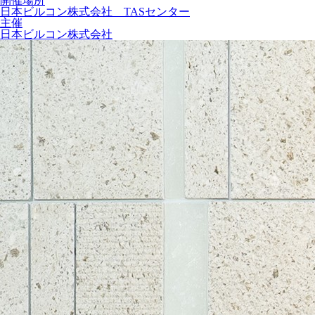
開催場所
日本ビルコン株式会社 TASセンター
主催
日本ビルコン株式会社