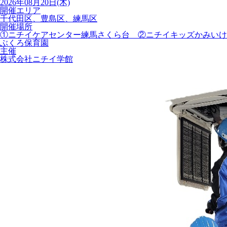
2026年08月20日(木)
開催エリア
千代田区、豊島区、練馬区
開催場所
①ニチイケアセンター練馬さくら台 ②ニチイキッズかみいけ
ぶくろ保育園
主催
株式会社ニチイ学館