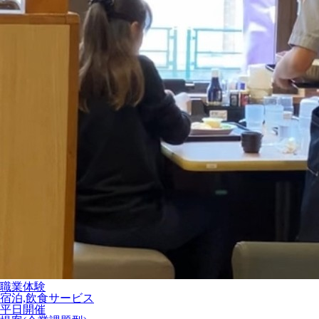
職業体験
宿泊,飲食サービス
平日開催