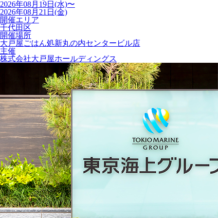
2026年08月19日(水)〜
2026年08月21日(金)
開催エリア
千代田区
開催場所
大戸屋ごはん処新丸の内センタービル店
主催
株式会社大戸屋ホールディングス