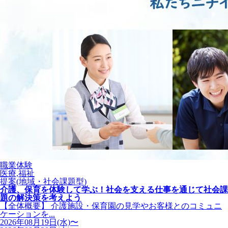
職業体験
医療,福祉
提案(地域・社会課題型)
介護、保育を体験して学ぶ！社会を支える仕事を通じて社会課
題の解決策を考えよう
【全体概要】 介護施設・保育園の見学やお客様とのコミュニ
ケーションを...
2026年08月19日(水)〜