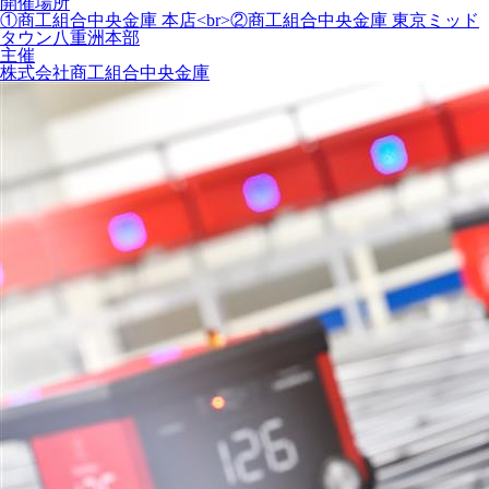
開催場所
①商工組合中央金庫 本店<br>②商工組合中央金庫 東京ミッド
タウン八重洲本部
主催
株式会社商工組合中央金庫