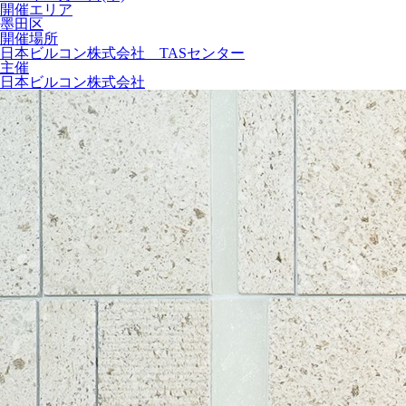
開催エリア
墨田区
開催場所
日本ビルコン株式会社 TASセンター
主催
日本ビルコン株式会社