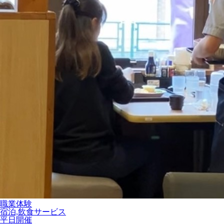
職業体験
宿泊,飲食サービス
平日開催