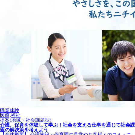
職業体験
医療,福祉
提案(地域・社会課題型)
介護、保育を体験して学ぶ！社会を支える仕事を通じて社会課
題の解決策を考えよう
【全体概要】 介護施設・保育園の見学やお客様とのコミュニ