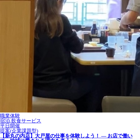
職業体験
宿泊,飲食サービス
平日開催
提案(企業課題型)
【新丸の内店】大戸屋の仕事を体験しよう！ ― お店で働い