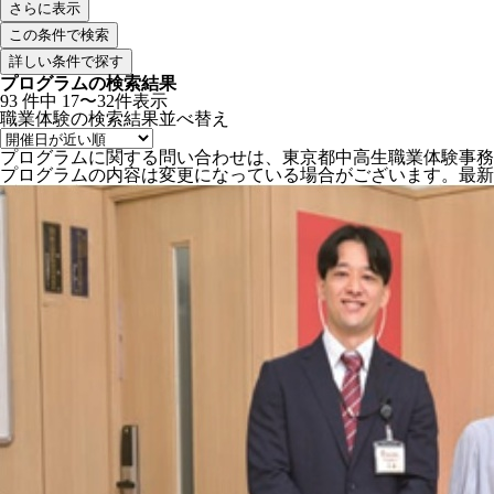
さらに表示
詳しい条件で探す
プログラムの検索結果
93
件中
17〜32件表示
職業体験の検索結果
並べ替え
プログラムに関する問い合わせは、東京都中高生職業体験事務
プログラムの内容は変更になっている場合がございます。最新