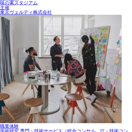
味の素スタジアム
主催
東京ヴェルディ株式会社
職業体験
学術研究,専門・技術サービス（総合コンサル、IT・技術コン