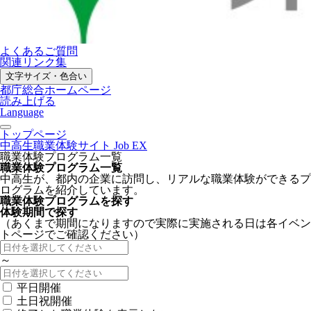
よくあるご質問
関連リンク集
文字サイズ・色合い
都庁総合ホームページ
読み上げる
Language
トップページ
中高生職業体験サイト Job EX
職業体験プログラム一覧
職業体験プログラム一覧
中高生が、都内の企業に訪問し、リアルな職業体験ができるプ
ログラムを紹介しています。
職業体験プログラムを探す
体験期間で探す
（あくまで期間になりますので実際に実施される日は各イベン
トページでご確認ください）
～
平日開催
土日祝開催