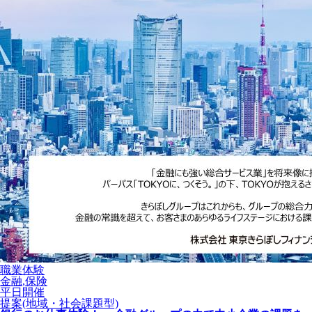
職業体験
金融,保険
平日開催
提案(地域・社会課題型)