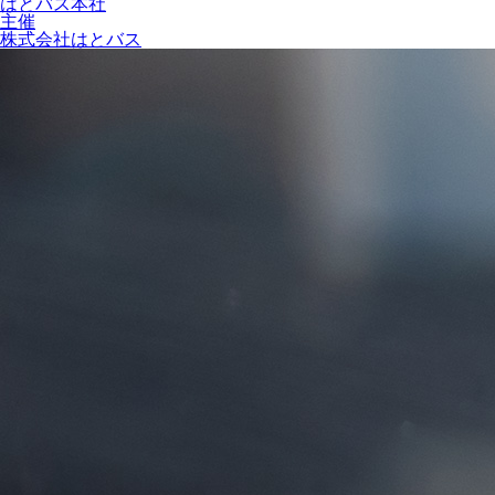
はとバス本社
主催
株式会社はとバス