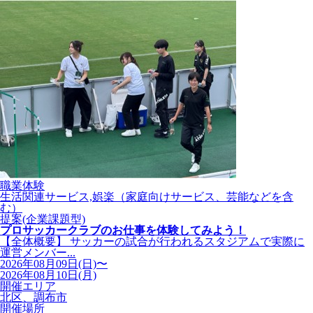
職業体験
生活関連サービス,娯楽（家庭向けサービス、芸能などを含
む）
提案(企業課題型)
プロサッカークラブのお仕事を体験してみよう！
【全体概要】 サッカーの試合が行われるスタジアムで実際に
運営メンバー...
2026年08月09日(日)〜
2026年08月10日(月)
開催エリア
北区、調布市
開催場所