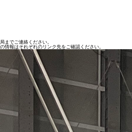
局までご連絡ください。
の情報はそれぞれのリンク先をご確認ください。