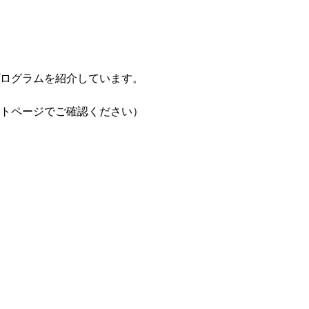
ログラムを紹介しています。
トページでご確認ください）