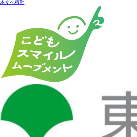
本文へ移動