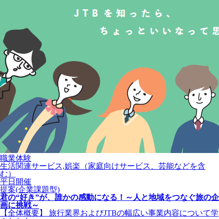
職業体験
生活関連サービス,娯楽（家庭向けサービス、芸能などを含
む）
平日開催
提案(企業課題型)
君の“好き”が、誰かの感動になる！～人と地域をつなぐ旅の企
画に挑戦～
【全体概要】 旅行業界およびJTBの幅広い事業内容について学