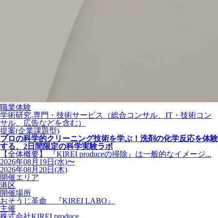
職業体験
学術研究,専門・技術サービス（総合コンサル、IT・技術コン
サル、広告などを含む）
提案(企業課題型)
プロの科学的クリーニング技術を学ぶ！洗剤の化学反応を体験
する、2日間限定の科学実験ラボ
【全体概要】 『KIREI produceの掃除』は一般的なイメージ...
2026年08月19日(水)〜
2026年08月20日(木)
開催エリア
港区
開催場所
おそうじ革命 『KIREI LABO』
主催
株式会社KIREI produce