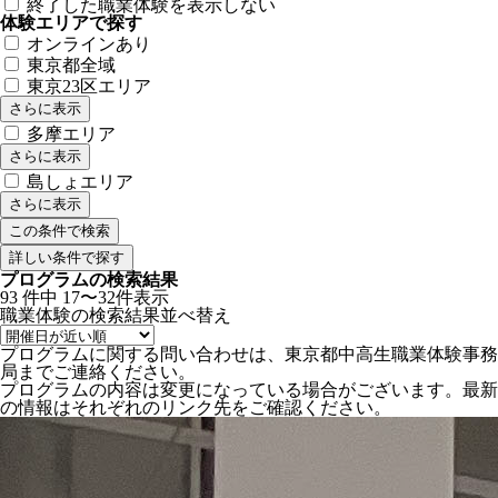
終了した職業体験を表示しない
体験エリアで探す
オンラインあり
東京都全域
東京23区エリア
さらに表示
多摩エリア
さらに表示
島しょエリア
さらに表示
詳しい条件で探す
プログラムの検索結果
93
件中
17〜32件表示
職業体験の検索結果
並べ替え
プログラムに関する問い合わせは、東京都中高生職業体験事務
局までご連絡ください。
プログラムの内容は変更になっている場合がございます。最新
の情報はそれぞれのリンク先をご確認ください。