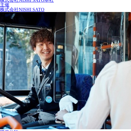
株式会社NISHI SATO本社
主催
株式会社NISHI SATO