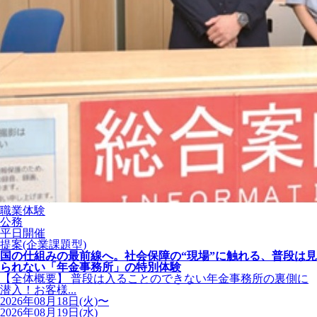
職業体験
公務
平日開催
提案(企業課題型)
国の仕組みの最前線へ。社会保障の“現場”に触れる、普段は見
られない「年金事務所」の特別体験
【全体概要】 普段は入ることのできない年金事務所の裏側に
潜入！お客様...
2026年08月18日(火)〜
2026年08月19日(水)