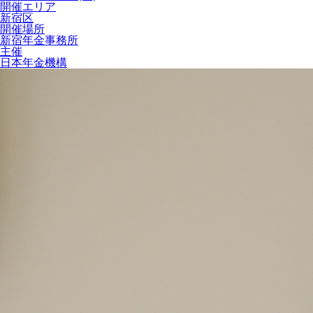
開催エリア
新宿区
開催場所
新宿年金事務所
主催
日本年金機構