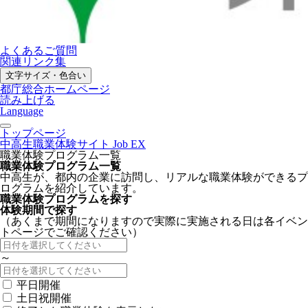
よくあるご質問
関連リンク集
文字サイズ・色合い
都庁総合ホームページ
読み上げる
Language
トップページ
中高生職業体験サイト Job EX
職業体験プログラム一覧
職業体験プログラム一覧
中高生が、都内の企業に訪問し、リアルな職業体験ができるプ
ログラムを紹介しています。
職業体験プログラムを探す
体験期間で探す
（あくまで期間になりますので実際に実施される日は各イベン
トページでご確認ください）
～
平日開催
土日祝開催