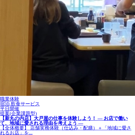
職業体験
宿泊,飲食サービス
平日開催
提案(企業課題型)
【新丸の内店】大戸屋の仕事を体験しよう！ ― お店で働い
て、地域に愛される理由を考えよう ―
【全体概要】 店舗実務体験（仕込み・配膳）＋「地域に愛さ
れるお店」を...