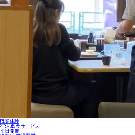
職業体験
宿泊,飲食サービス
平日開催