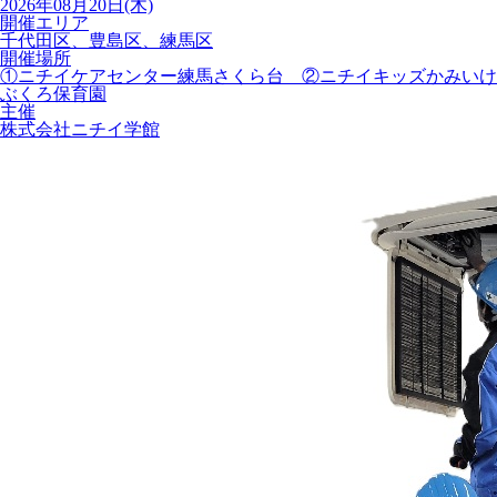
2026年08月20日(木)
開催エリア
千代田区、豊島区、練馬区
開催場所
①ニチイケアセンター練馬さくら台 ②ニチイキッズかみいけ
ぶくろ保育園
主催
株式会社ニチイ学館