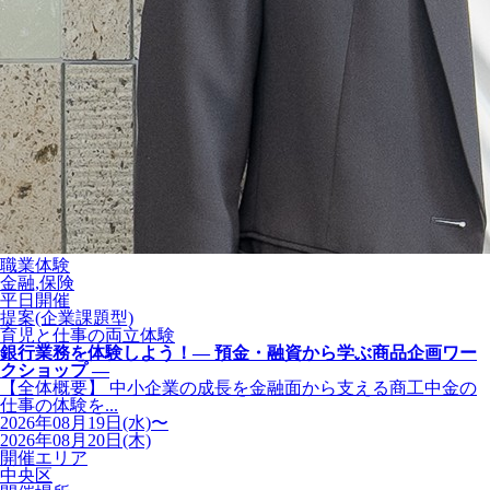
職業体験
金融,保険
平日開催
提案(企業課題型)
育児と仕事の両立体験
銀行業務を体験しよう！― 預金・融資から学ぶ商品企画ワー
クショップ ―
【全体概要】 中小企業の成長を金融面から支える商工中金の
仕事の体験を...
2026年08月19日(水)〜
2026年08月20日(木)
開催エリア
中央区