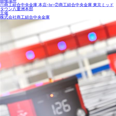
開催場所
①商工組合中央金庫 本店<br>②商工組合中央金庫 東京ミッド
タウン八重洲本部
主催
株式会社商工組合中央金庫