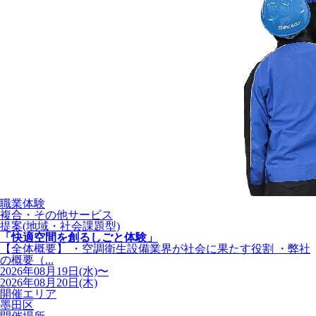
職業体験
複合・その他サービス
提案(地域・社会課題型)
「快適空間を創るしごと体験」
【全体概要】 ・空調衛生設備業界が社会に果たす役割 ・弊社
の概要（...
2026年08月19日(水)〜
2026年08月20日(木)
開催エリア
墨田区