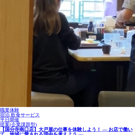
職業体験
宿泊,飲食サービス
平日開催
提案(企業課題型)
【国分寺南口店】大戸屋の仕事を体験しよう！ ― お店で働い
て、地域に愛される理由を考えよう ―