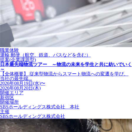
職業体験
運輸,郵便（航空、鉄道、バスなどを含む）
提案(企業課題型)
日本最先端物流ツアー ～物流の未来を学生と共に紡いでいく
～
【全体概要】 従来型物流からスマート物流への変遷を学び、
当社の最先端...
2026年08月19日(水)〜
2026年08月20日(木)
開催エリア
新宿区
開催場所
SBSホールディングス株式会社 本社
主催
SBSホールディングス株式会社