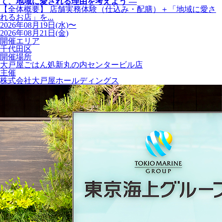
て、地域に愛される理由を考えよう ―
【全体概要】 店舗実務体験（仕込み・配膳）＋「地域に愛さ
れるお店」を...
2026年08月19日(水)〜
2026年08月21日(金)
開催エリア
千代田区
開催場所
大戸屋ごはん処新丸の内センタービル店
主催
株式会社大戸屋ホールディングス