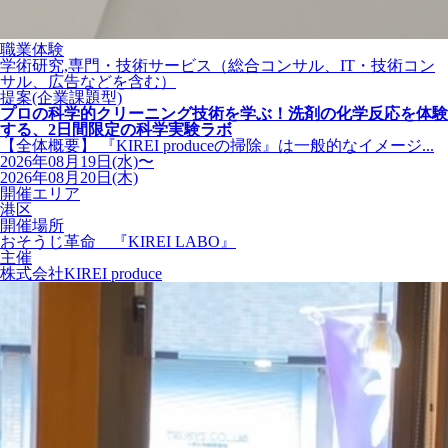
職業体験
学術研究,専門・技術サービス（総合コンサル、IT・技術コン
サル、広告などを含む）
提案(企業課題型)
プロの科学的クリーニング技術を学ぶ！洗剤の化学反応を体験
する、2日間限定の科学実験ラボ
【全体概要】 『KIREI produceの掃除』は一般的なイメージ...
2026年08月19日(水)〜
2026年08月20日(木)
開催エリア
港区
開催場所
おそうじ革命 『KIREI LABO』
主催
株式会社KIREI produce