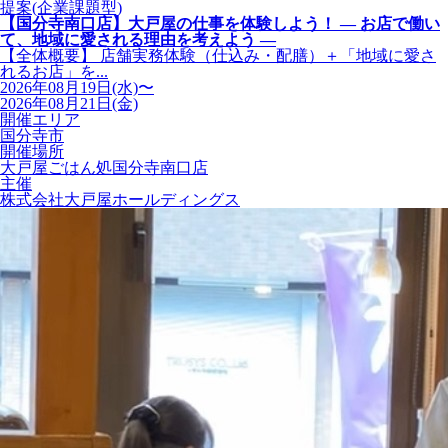
提案(企業課題型)
【国分寺南口店】大戸屋の仕事を体験しよう！ ― お店で働い
て、地域に愛される理由を考えよう ―
【全体概要】 店舗実務体験（仕込み・配膳）＋「地域に愛さ
れるお店」を...
2026年08月19日(水)〜
2026年08月21日(金)
開催エリア
国分寺市
開催場所
大戸屋ごはん処国分寺南口店
主催
株式会社大戸屋ホールディングス