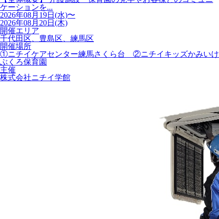
ケーションを...
2026年08月19日(水)〜
2026年08月20日(木)
開催エリア
千代田区、豊島区、練馬区
開催場所
①ニチイケアセンター練馬さくら台 ②ニチイキッズかみいけ
ぶくろ保育園
主催
株式会社ニチイ学館