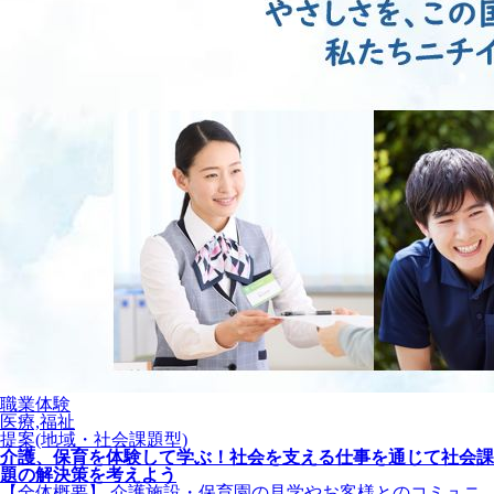
職業体験
医療,福祉
提案(地域・社会課題型)
介護、保育を体験して学ぶ！社会を支える仕事を通じて社会課
題の解決策を考えよう
【全体概要】 介護施設・保育園の見学やお客様とのコミュニ