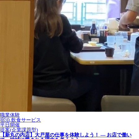
職業体験
宿泊,飲食サービス
平日開催
提案(企業課題型)
【新丸の内店】大戸屋の仕事を体験しよう！ ― お店で働い