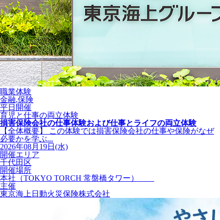
職業体験
金融,保険
平日開催
育児と仕事の両立体験
損害保険会社の仕事体験および仕事とライフの両立体験
【全体概要】 この体験では損害保険会社の仕事や保険がなぜ
必要かを学ぶ...
2026年08月19日(水)
開催エリア
千代田区
開催場所
本社（TOKYO TORCH 常盤橋タワー）
主催
東京海上日動火災保険株式会社