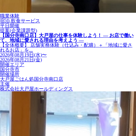
職業体験
宿泊,飲食サービス
平日開催
提案(企業課題型)
【国分寺南口店】大戸屋の仕事を体験しよう！ ― お店で働い
て、地域に愛される理由を考えよう ―
【全体概要】 店舗実務体験（仕込み・配膳）＋「地域に愛さ
れるお店」を...
2026年08月19日(水)〜
2026年08月21日(金)
開催エリア
国分寺市
開催場所
大戸屋ごはん処国分寺南口店
主催
株式会社大戸屋ホールディングス