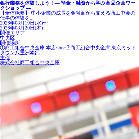
銀行業務を体験しよう！― 預金・融資から学ぶ商品企画ワー
クショップ ―
【全体概要】 中小企業の成長を金融面から支える商工中金の
仕事の体験を...
2026年08月19日(水)〜
2026年08月20日(木)
開催エリア
中央区
開催場所
①商工組合中央金庫 本店<br>②商工組合中央金庫 東京ミッド
タウン八重洲本部
主催
株式会社商工組合中央金庫