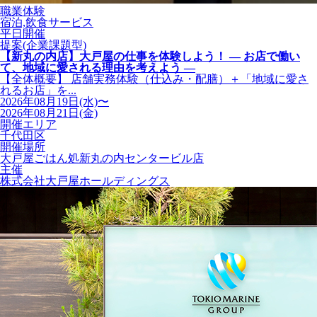
職業体験
宿泊,飲食サービス
平日開催
提案(企業課題型)
【新丸の内店】大戸屋の仕事を体験しよう！ ― お店で働い
て、地域に愛される理由を考えよう ―
【全体概要】 店舗実務体験（仕込み・配膳）＋「地域に愛さ
れるお店」を...
2026年08月19日(水)〜
2026年08月21日(金)
開催エリア
千代田区
開催場所
大戸屋ごはん処新丸の内センタービル店
主催
株式会社大戸屋ホールディングス