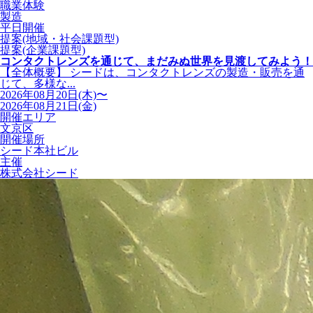
職業体験
製造
平日開催
提案(地域・社会課題型)
提案(企業課題型)
コンタクトレンズを通じて、まだみぬ世界を見渡してみよう！
【全体概要】 シードは、コンタクトレンズの製造・販売を通
じて、多様な...
2026年08月20日(木)〜
2026年08月21日(金)
開催エリア
文京区
開催場所
シード本社ビル
主催
株式会社シード