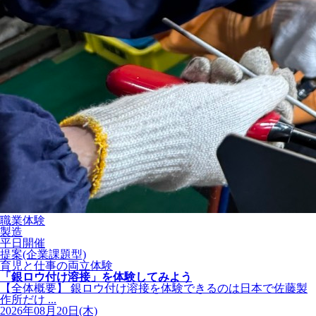
職業体験
製造
平日開催
提案(企業課題型)
育児と仕事の両立体験
「銀ロウ付け溶接」を体験してみよう
【全体概要】 銀ロウ付け溶接を体験できるのは日本で佐藤製
作所だけ ...
2026年08月20日(木)