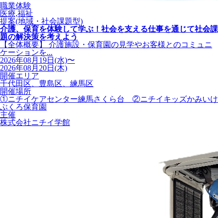
職業体験
医療,福祉
提案(地域・社会課題型)
介護、保育を体験して学ぶ！社会を支える仕事を通じて社会課
題の解決策を考えよう
【全体概要】 介護施設・保育園の見学やお客様とのコミュニ
ケーションを...
2026年08月19日(水)〜
2026年08月20日(木)
開催エリア
千代田区、豊島区、練馬区
開催場所
①ニチイケアセンター練馬さくら台 ②ニチイキッズかみいけ
ぶくろ保育園
主催
株式会社ニチイ学館