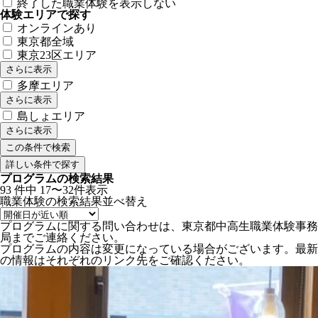
終了した職業体験を表示しない
体験エリアで探す
オンラインあり
東京都全域
東京23区エリア
さらに表示
多摩エリア
さらに表示
島しょエリア
さらに表示
詳しい条件で探す
プログラムの検索結果
93
件中
17〜32件表示
職業体験の検索結果
並べ替え
プログラムに関する問い合わせは、東京都中高生職業体験事務
局までご連絡ください。
プログラムの内容は変更になっている場合がございます。最新
の情報はそれぞれのリンク先をご確認ください。