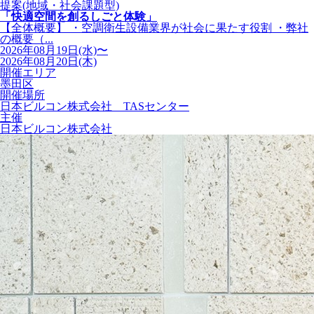
提案(地域・社会課題型)
「快適空間を創るしごと体験」
【全体概要】 ・空調衛生設備業界が社会に果たす役割 ・弊社
の概要（...
2026年08月19日(水)〜
2026年08月20日(木)
開催エリア
墨田区
開催場所
日本ビルコン株式会社 TASセンター
主催
日本ビルコン株式会社