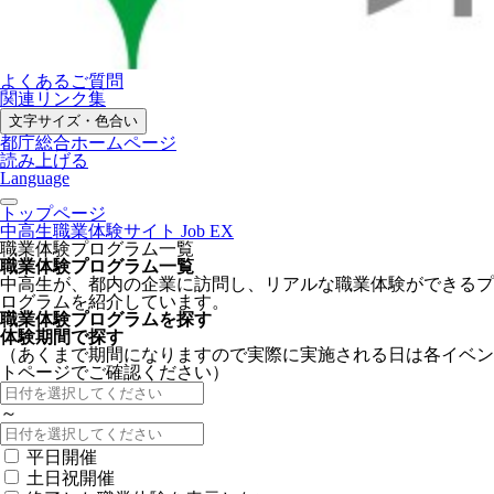
よくあるご質問
関連リンク集
文字サイズ・色合い
都庁総合ホームページ
読み上げる
Language
トップページ
中高生職業体験サイト Job EX
職業体験プログラム一覧
職業体験プログラム一覧
中高生が、都内の企業に訪問し、リアルな職業体験ができるプ
ログラムを紹介しています。
職業体験プログラムを探す
体験期間で探す
（あくまで期間になりますので実際に実施される日は各イベン
トページでご確認ください）
～
平日開催
土日祝開催