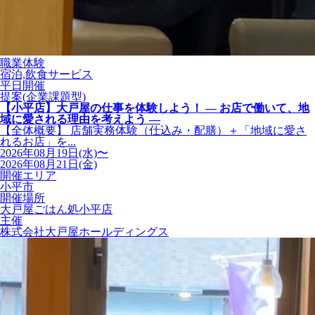
職業体験
宿泊,飲食サービス
平日開催
提案(企業課題型)
【小平店】大戸屋の仕事を体験しよう！ ― お店で働いて、地
域に愛される理由を考えよう ―
【全体概要】 店舗実務体験（仕込み・配膳）＋「地域に愛さ
れるお店」を...
2026年08月19日(水)〜
2026年08月21日(金)
開催エリア
小平市
開催場所
大戸屋ごはん処小平店
主催
株式会社大戸屋ホールディングス