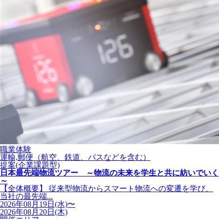
職業体験
運輸,郵便（航空、鉄道、バスなどを含む）
提案(企業課題型)
日本最先端物流ツアー ～物流の未来を学生と共に紡いでいく
～
【全体概要】 従来型物流からスマート物流への変遷を学び、
当社の最先端...
2026年08月19日(水)〜
2026年08月20日(木)