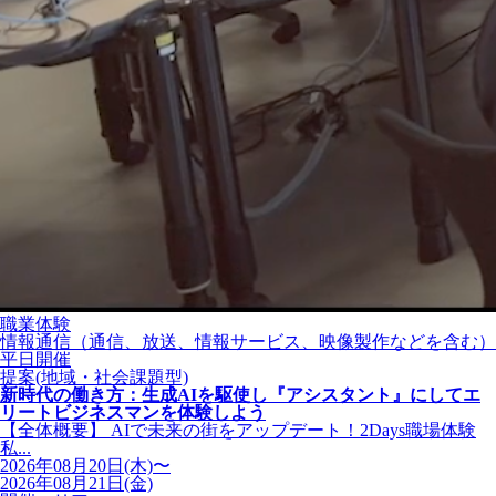
職業体験
情報通信（通信、放送、情報サービス、映像製作などを含む）
平日開催
提案(地域・社会課題型)
新時代の働き方：生成AIを駆使し『アシスタント』にしてエ
リートビジネスマンを体験しよう
【全体概要】 AIで未来の街をアップデート！2Days職場体験
私...
2026年08月20日(木)〜
2026年08月21日(金)