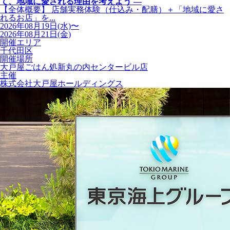
て、地域に愛される理由を考えよう ―
【全体概要】 店舗実務体験（仕込み・配膳）＋「地域に愛さ
れるお店」を...
2026年08月19日(水)〜
2026年08月21日(金)
開催エリア
千代田区
開催場所
大戸屋ごはん処新丸の内センタービル店
主催
株式会社大戸屋ホールディングス