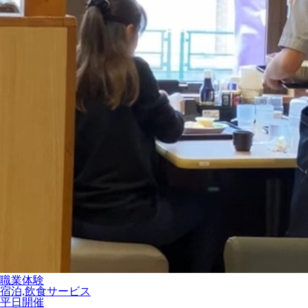
職業体験
宿泊,飲食サービス
平日開催