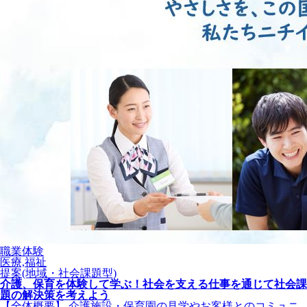
職業体験
医療,福祉
提案(地域・社会課題型)
介護、保育を体験して学ぶ！社会を支える仕事を通じて社会課
題の解決策を考えよう
【全体概要】 介護施設・保育園の見学やお客様とのコミュニ