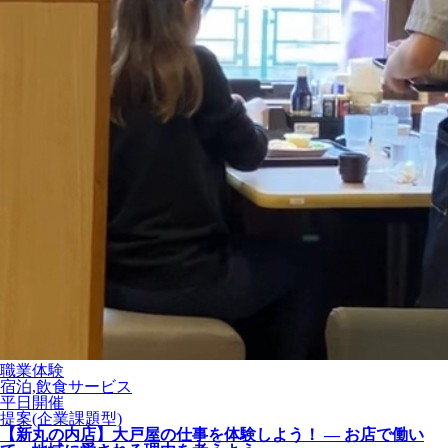
職業体験
宿泊,飲食サービス
平日開催
提案(企業課題型)
【新丸の内店】大戸屋の仕事を体験しよう！ ― お店で働い