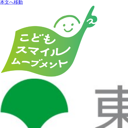
本文へ移動