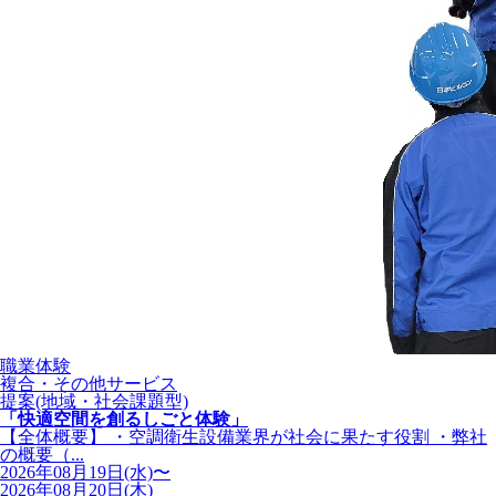
職業体験
複合・その他サービス
提案(地域・社会課題型)
「快適空間を創るしごと体験」
【全体概要】 ・空調衛生設備業界が社会に果たす役割 ・弊社
の概要（...
2026年08月19日(水)〜
2026年08月20日(木)