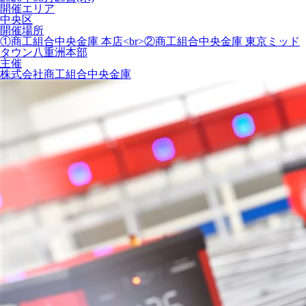
開催エリア
中央区
開催場所
①商工組合中央金庫 本店<br>②商工組合中央金庫 東京ミッド
タウン八重洲本部
主催
株式会社商工組合中央金庫