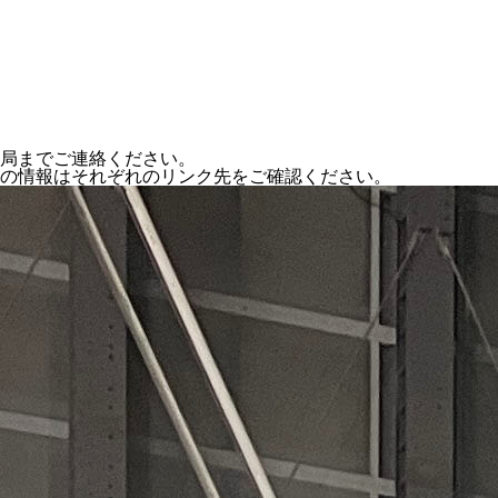
局までご連絡ください。
の情報はそれぞれのリンク先をご確認ください。