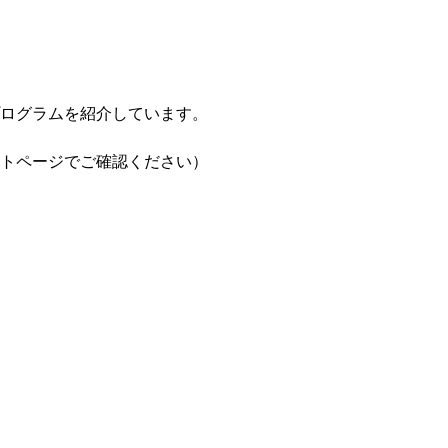
ログラムを紹介しています。
トページでご確認ください）