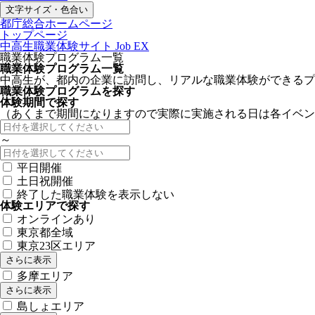
文字サイズ・色合い
都庁総合ホームページ
トップページ
中高生職業体験サイト Job EX
職業体験プログラム一覧
職業体験プログラム一覧
中高生が、都内の企業に訪問し、リアルな職業体験ができるプ
職業体験プログラムを探す
体験期間で探す
（あくまで期間になりますので実際に実施される日は各イベン
～
平日開催
土日祝開催
終了した職業体験を表示しない
体験エリアで探す
オンラインあり
東京都全域
東京23区エリア
さらに表示
多摩エリア
さらに表示
島しょエリア