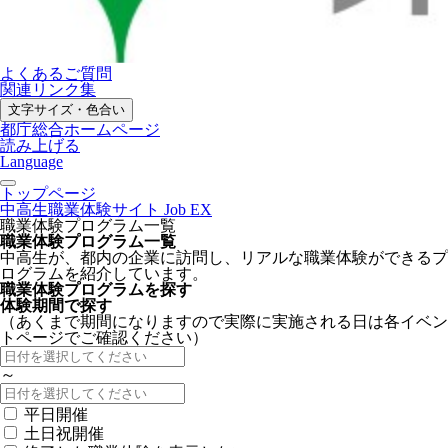
よくあるご質問
関連リンク集
文字サイズ・色合い
都庁総合ホームページ
読み上げる
Language
トップページ
中高生職業体験サイト Job EX
職業体験プログラム一覧
職業体験プログラム一覧
中高生が、都内の企業に訪問し、リアルな職業体験ができるプ
ログラムを紹介しています。
職業体験プログラムを探す
体験期間で探す
（あくまで期間になりますので実際に実施される日は各イベン
トページでご確認ください）
～
平日開催
土日祝開催