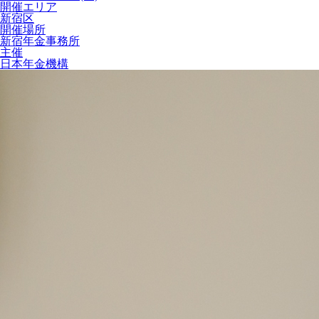
開催エリア
新宿区
開催場所
新宿年金事務所
主催
日本年金機構