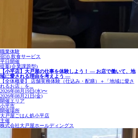
職業体験
宿泊,飲食サービス
平日開催
提案(企業課題型)
【小平店】大戸屋の仕事を体験しよう！ ― お店で働いて、地
域に愛される理由を考えよう ―
【全体概要】 店舗実務体験（仕込み・配膳）＋「地域に愛さ
れるお店」を...
2026年08月19日(水)〜
2026年08月21日(金)
開催エリア
小平市
開催場所
大戸屋ごはん処小平店
主催
株式会社大戸屋ホールディングス