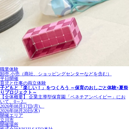
職業体験
卸売,小売（商社、ショッピングセンターなどを含む）
平日開催
育児と仕事の両立体験
子どもと「楽しい！」をつくろう ～保育のおしごと体験×夏祭
りプロジェクト～
【全体概要】 企業主導型保育園「ベネチアンベイビー」にお
いて、0～2...
2026年08月17日(月)、
2026年08月20日(木)
開催エリア
立川市
開催場所