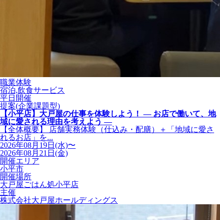
職業体験
宿泊,飲食サービス
平日開催
提案(企業課題型)
【小平店】大戸屋の仕事を体験しよう！ ― お店で働いて、地
域に愛される理由を考えよう ―
【全体概要】 店舗実務体験（仕込み・配膳）＋「地域に愛さ
れるお店」を...
2026年08月19日(水)〜
2026年08月21日(金)
開催エリア
小平市
開催場所
大戸屋ごはん処小平店
主催
株式会社大戸屋ホールディングス