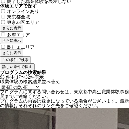
終了した職業体験を表示しない
体験エリアで探す
オンラインあり
東京都全域
東京23区エリア
さらに表示
多摩エリア
さらに表示
島しょエリア
さらに表示
詳しい条件で探す
プログラムの検索結果
93
件中
17〜32件表示
職業体験の検索結果
並べ替え
プログラムに関する問い合わせは、東京都中高生職業体験事務
局までご連絡ください。
プログラムの内容は変更になっている場合がございます。最新
の情報はそれぞれのリンク先をご確認ください。