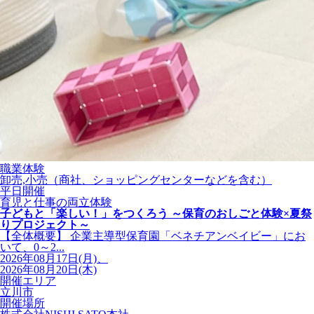
職業体験
卸売,小売（商社、ショッピングセンターなどを含む）
平日開催
育児と仕事の両立体験
子どもと「楽しい！」をつくろう ～保育のおしごと体験×夏祭
りプロジェクト～
【全体概要】 企業主導型保育園「ベネチアンベイビー」にお
いて、0～2...
2026年08月17日(月)、
2026年08月20日(木)
開催エリア
立川市
開催場所