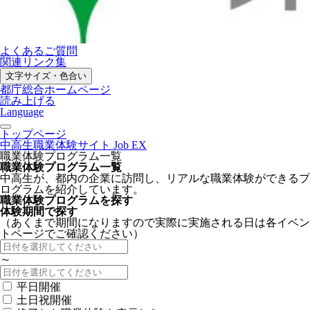
よくあるご質問
関連リンク集
文字サイズ・色合い
都庁総合ホームページ
読み上げる
Language
トップページ
中高生職業体験サイト Job EX
職業体験プログラム一覧
職業体験プログラム一覧
中高生が、都内の企業に訪問し、リアルな職業体験ができるプ
ログラムを紹介しています。
職業体験プログラムを探す
体験期間で探す
（あくまで期間になりますので実際に実施される日は各イベン
トページでご確認ください）
～
平日開催
土日祝開催