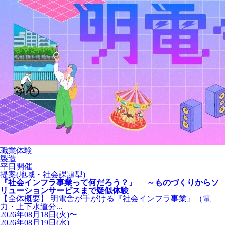
職業体験
製造
平日開催
提案(地域・社会課題型)
『社会インフラ事業って何だろう？』 ～ものづくりからソ
リューションサービスまで疑似体験
【全体概要】 明電舎が手がける『社会インフラ事業』（電
力・上下水道分...
2026年08月18日(火)〜
2026年08月19日(水)