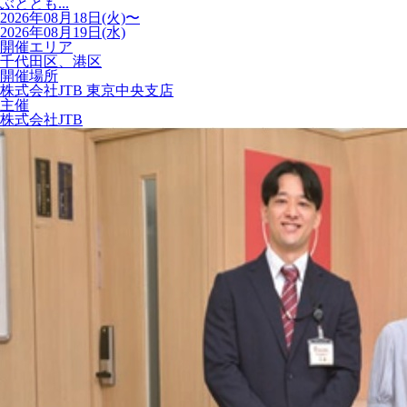
ぶととも...
2026年08月18日(火)〜
2026年08月19日(水)
開催エリア
千代田区、港区
開催場所
株式会社JTB 東京中央支店
主催
株式会社JTB