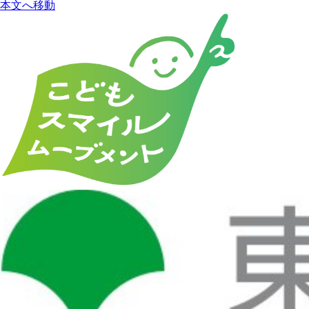
本文へ移動