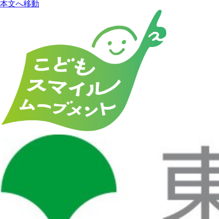
本文へ移動