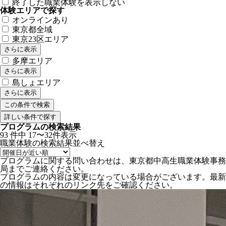
終了した職業体験を表示しない
体験エリアで探す
オンラインあり
東京都全域
東京23区エリア
さらに表示
多摩エリア
さらに表示
島しょエリア
さらに表示
詳しい条件で探す
プログラムの検索結果
93
件中
17〜32件表示
職業体験の検索結果
並べ替え
プログラムに関する問い合わせは、東京都中高生職業体験事務
局までご連絡ください。
プログラムの内容は変更になっている場合がございます。最新
の情報はそれぞれのリンク先をご確認ください。