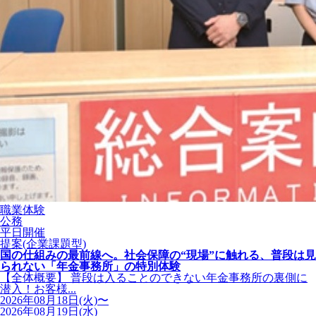
職業体験
公務
平日開催
提案(企業課題型)
国の仕組みの最前線へ。社会保障の“現場”に触れる、普段は見
られない「年金事務所」の特別体験
【全体概要】 普段は入ることのできない年金事務所の裏側に
潜入！お客様...
2026年08月18日(火)〜
2026年08月19日(水)