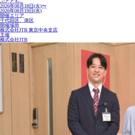
ぶととも...
2026年08月18日(火)〜
2026年08月19日(水)
開催エリア
千代田区、港区
開催場所
株式会社JTB 東京中央支店
主催
株式会社JTB