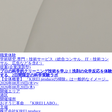
職業体験
学術研究,専門・技術サービス（総合コンサル、IT・技術コン
サル、広告などを含む）
提案(企業課題型)
プロの科学的クリーニング技術を学ぶ！洗剤の化学反応を体験
する、2日間限定の科学実験ラボ
【全体概要】 『KIREI produceの掃除』は一般的なイメージ...
2026年08月19日(水)〜
2026年08月20日(木)
開催エリア
港区
開催場所
おそうじ革命 『KIREI LABO』
主催
株式会社KIREI produce