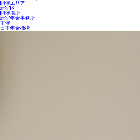
開催エリア
新宿区
開催場所
新宿年金事務所
主催
日本年金機構