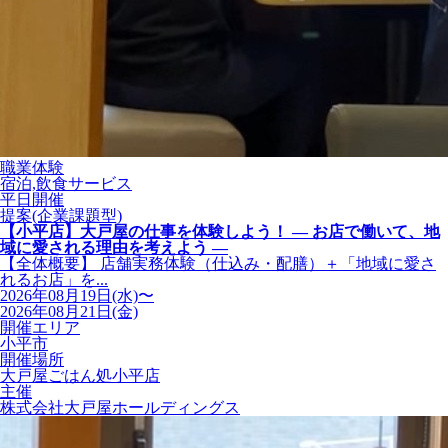
職業体験
宿泊,飲食サービス
平日開催
提案(企業課題型)
【小平店】大戸屋の仕事を体験しよう！ ― お店で働いて、地
域に愛される理由を考えよう ―
【全体概要】 店舗実務体験（仕込み・配膳）＋「地域に愛さ
れるお店」を...
2026年08月19日(水)〜
2026年08月21日(金)
開催エリア
小平市
開催場所
大戸屋ごはん処小平店
主催
株式会社大戸屋ホールディングス