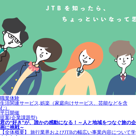
職業体験
生活関連サービス,娯楽（家庭向けサービス、芸能などを含
む）
平日開催
提案(企業課題型)
君の“好き”が、誰かの感動になる！～人と地域をつなぐ旅の企
画に挑戦～
【全体概要】 旅行業界およびJTBの幅広い事業内容について学