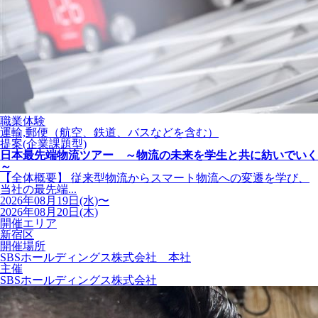
職業体験
運輸,郵便（航空、鉄道、バスなどを含む）
提案(企業課題型)
日本最先端物流ツアー ～物流の未来を学生と共に紡いでいく
～
【全体概要】 従来型物流からスマート物流への変遷を学び、
当社の最先端...
2026年08月19日(水)〜
2026年08月20日(木)
開催エリア
新宿区
開催場所
SBSホールディングス株式会社 本社
主催
SBSホールディングス株式会社