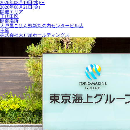
2026年08月19日(水)〜
2026年08月21日(金)
開催エリア
千代田区
開催場所
大戸屋ごはん処新丸の内センタービル店
主催
株式会社大戸屋ホールディングス