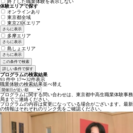
終了した職業体験を表示しない
体験エリアで探す
オンラインあり
東京都全域
東京23区エリア
さらに表示
多摩エリア
さらに表示
島しょエリア
さらに表示
詳しい条件で探す
プログラムの検索結果
93
件中
17〜32件表示
職業体験の検索結果
並べ替え
プログラムに関する問い合わせは、東京都中高生職業体験事務
局までご連絡ください。
プログラムの内容は変更になっている場合がございます。最新
の情報はそれぞれのリンク先をご確認ください。