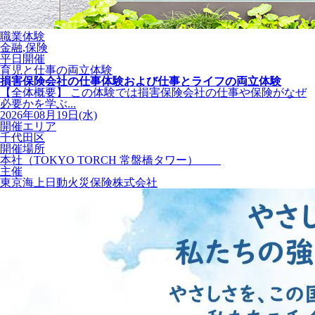
職業体験
金融,保険
平日開催
育児と仕事の両立体験
損害保険会社の仕事体験および仕事とライフの両立体験
【全体概要】 この体験では損害保険会社の仕事や保険がなぜ
必要かを学ぶ...
2026年08月19日(水)
開催エリア
千代田区
開催場所
本社（TOKYO TORCH 常盤橋タワー）
主催
東京海上日動火災保険株式会社