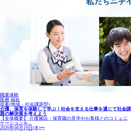
職業体験
医療,福祉
提案(地域・社会課題型)
介護、保育を体験して学ぶ！社会を支える仕事を通じて社会課
題の解決策を考えよう
【全体概要】 介護施設・保育園の見学やお客様とのコミュニ
ケーションを...
2026年08月19日(水)〜