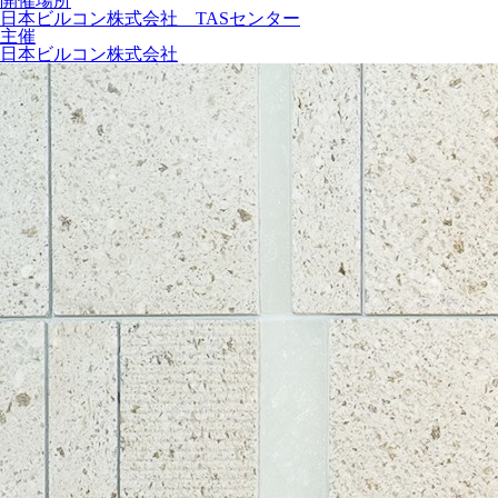
開催場所
日本ビルコン株式会社 TASセンター
主催
日本ビルコン株式会社