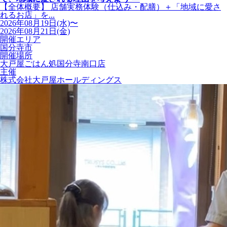
【全体概要】 店舗実務体験（仕込み・配膳）＋「地域に愛さ
れるお店」を...
2026年08月19日(水)〜
2026年08月21日(金)
開催エリア
国分寺市
開催場所
大戸屋ごはん処国分寺南口店
主催
株式会社大戸屋ホールディングス