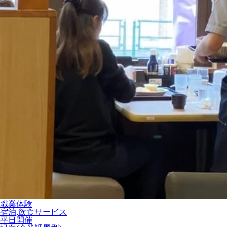
職業体験
宿泊,飲食サービス
平日開催