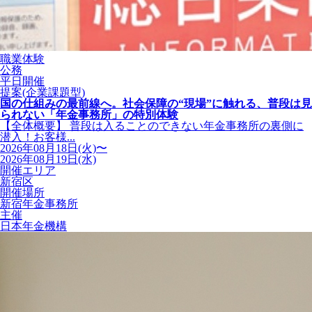
職業体験
公務
平日開催
提案(企業課題型)
国の仕組みの最前線へ。社会保障の“現場”に触れる、普段は見
られない「年金事務所」の特別体験
【全体概要】 普段は入ることのできない年金事務所の裏側に
潜入！お客様...
2026年08月18日(火)〜
2026年08月19日(水)
開催エリア
新宿区
開催場所
新宿年金事務所
主催
日本年金機構