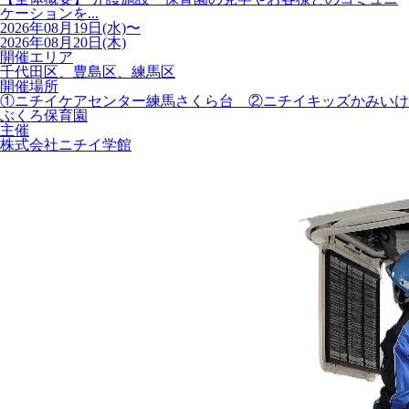
ケーションを...
2026年08月19日(水)〜
2026年08月20日(木)
開催エリア
千代田区、豊島区、練馬区
開催場所
①ニチイケアセンター練馬さくら台 ②ニチイキッズかみいけ
ぶくろ保育園
主催
株式会社ニチイ学館