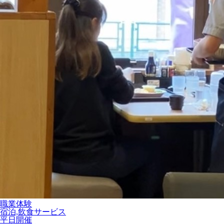
職業体験
宿泊,飲食サービス
平日開催