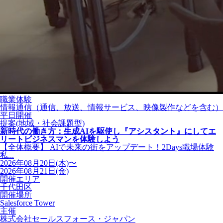
職業体験
情報通信（通信、放送、情報サービス、映像製作などを含む）
平日開催
提案(地域・社会課題型)
新時代の働き方：生成AIを駆使し『アシスタント』にしてエ
リートビジネスマンを体験しよう
【全体概要】 AIで未来の街をアップデート！2Days職場体験
私...
2026年08月20日(木)〜
2026年08月21日(金)
開催エリア
千代田区
開催場所
Salesforce Tower
主催
株式会社セールスフォース・ジャパン