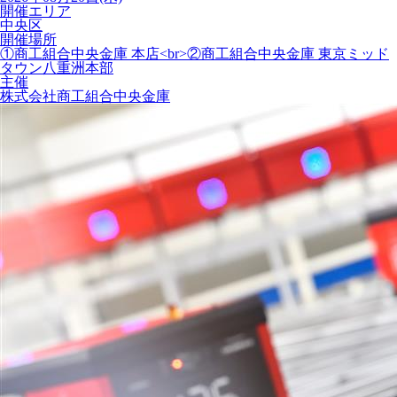
開催エリア
中央区
開催場所
①商工組合中央金庫 本店<br>②商工組合中央金庫 東京ミッド
タウン八重洲本部
主催
株式会社商工組合中央金庫