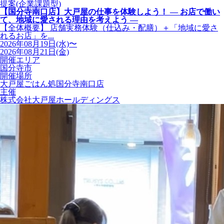
提案(企業課題型)
【国分寺南口店】大戸屋の仕事を体験しよう！ ― お店で働い
て、地域に愛される理由を考えよう ―
【全体概要】 店舗実務体験（仕込み・配膳）＋「地域に愛さ
れるお店」を...
2026年08月19日(水)〜
2026年08月21日(金)
開催エリア
国分寺市
開催場所
大戸屋ごはん処国分寺南口店
主催
株式会社大戸屋ホールディングス