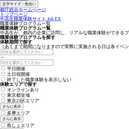
文字サイズ・色合い
都庁総合ホームページ
トップページ
中高生職業体験サイト Job EX
職業体験プログラム一覧
職業体験プログラム一覧
中高生が、都内の企業に訪問し、リアルな職業体験ができるプ
職業体験プログラムを探す
体験期間で探す
（あくまで期間になりますので実際に実施される日は各イベン
～
平日開催
土日祝開催
終了した職業体験を表示しない
体験エリアで探す
オンラインあり
東京都全域
東京23区エリア
さらに表示
多摩エリア
さらに表示
島しょエリア