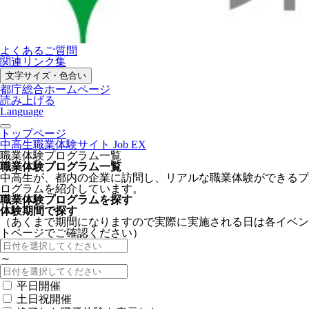
よくあるご質問
関連リンク集
文字サイズ・色合い
都庁総合ホームページ
読み上げる
Language
トップページ
中高生職業体験サイト Job EX
職業体験プログラム一覧
職業体験プログラム一覧
中高生が、都内の企業に訪問し、リアルな職業体験ができるプ
ログラムを紹介しています。
職業体験プログラムを探す
体験期間で探す
（あくまで期間になりますので実際に実施される日は各イベン
トページでご確認ください）
～
平日開催
土日祝開催