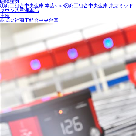
開催場所
①商工組合中央金庫 本店<br>②商工組合中央金庫 東京ミッド
タウン八重洲本部
主催
株式会社商工組合中央金庫