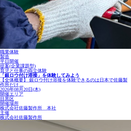
職業体験
製造
平日開催
提案(企業課題型)
育児と仕事の両立体験
「銀ロウ付け溶接」を体験してみよう
【全体概要】 銀ロウ付け溶接を体験できるのは日本で佐藤製
作所だけ ...
2026年08月20日(木)
開催エリア
目黒区
開催場所
株式会社佐藤製作所 本社
主催
株式会社佐藤製作所