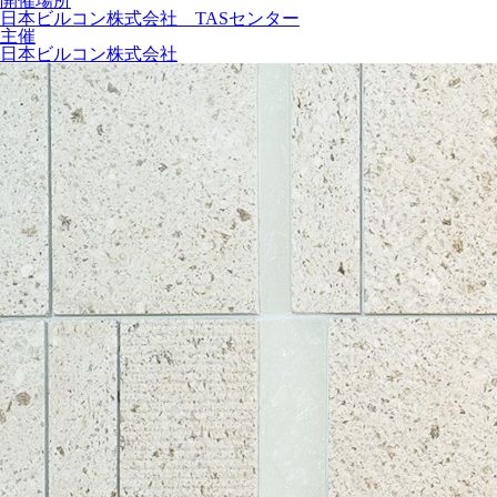
開催場所
日本ビルコン株式会社 TASセンター
主催
日本ビルコン株式会社