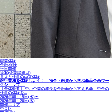
職業体験
金融,保険
平日開催
提案(企業課題型)
育児と仕事の両立体験
銀行業務を体験しよう！― 預金・融資から学ぶ商品企画ワー
クショップ ―
【全体概要】 中小企業の成長を金融面から支える商工中金の
仕事の体験を...
2026年08月19日(水)〜
2026年08月20日(木)
開催エリア
中央区