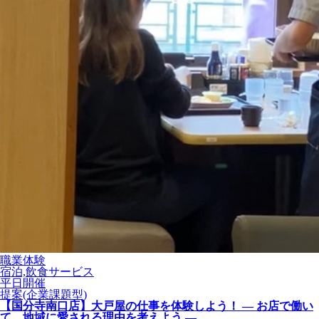
職業体験
宿泊,飲食サービス
平日開催
提案(企業課題型)
【国分寺南口店】大戸屋の仕事を体験しよう！ ― お店で働い
て、地域に愛される理由を考えよう ―