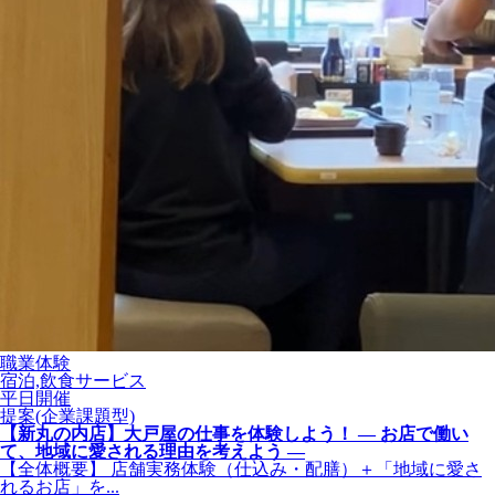
職業体験
宿泊,飲食サービス
平日開催
提案(企業課題型)
【新丸の内店】大戸屋の仕事を体験しよう！ ― お店で働い
て、地域に愛される理由を考えよう ―
【全体概要】 店舗実務体験（仕込み・配膳）＋「地域に愛さ
れるお店」を...