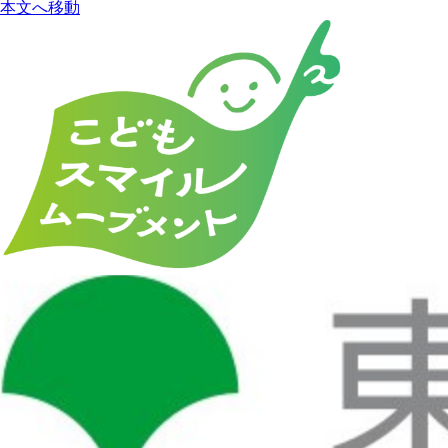
本文へ移動