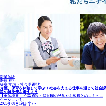
職業体験
医療,福祉
提案(地域・社会課題型)
介護、保育を体験して学ぶ！社会を支える仕事を通じて社会課
題の解決策を考えよう
【全体概要】 介護施設・保育園の見学やお客様とのコミュニ
ケーションを...
2026年08月19日(水)〜