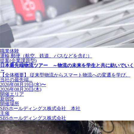
職業体験
運輸,郵便（航空、鉄道、バスなどを含む）
提案(企業課題型)
日本最先端物流ツアー ～物流の未来を学生と共に紡いでいく
～
【全体概要】 従来型物流からスマート物流への変遷を学び、
当社の最先端...
2026年08月19日(水)〜
2026年08月20日(木)
開催エリア
新宿区
開催場所
SBSホールディングス株式会社 本社
主催
SBSホールディングス株式会社