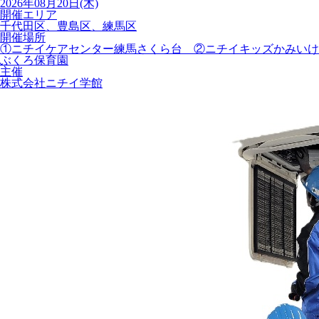
2026年08月20日(木)
開催エリア
千代田区、豊島区、練馬区
開催場所
①ニチイケアセンター練馬さくら台 ②ニチイキッズかみいけ
ぶくろ保育園
主催
株式会社ニチイ学館