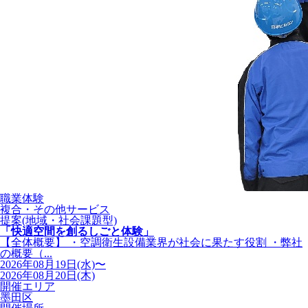
職業体験
複合・その他サービス
提案(地域・社会課題型)
「快適空間を創るしごと体験」
【全体概要】 ・空調衛生設備業界が社会に果たす役割 ・弊社
の概要（...
2026年08月19日(水)〜
2026年08月20日(木)
開催エリア
墨田区