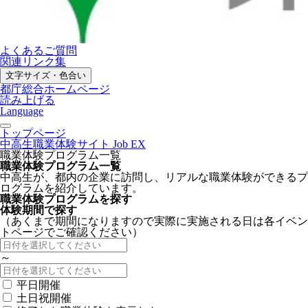
よくあるご質問
関連リンク集
文字サイズ・色合い
都庁総合ホームページ
読み上げる
Language
トップページ
中高生職業体験サイト Job EX
職業体験プログラム一覧
職業体験プログラム一覧
中高生が、都内の企業に訪問し、リアルな職業体験ができるプ
ログラムを紹介しています。
職業体験プログラムを探す
体験期間で探す
（あくまで期間になりますので実際に実施される日は各イベン
トページでご確認ください）
～
平日開催
土日祝開催