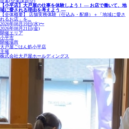
提案(企業課題型)
【小平店】大戸屋の仕事を体験しよう！ ― お店で働いて、地
域に愛される理由を考えよう ―
【全体概要】 店舗実務体験（仕込み・配膳）＋「地域に愛さ
れるお店」を...
2026年08月19日(水)〜
2026年08月21日(金)
開催エリア
小平市
開催場所
大戸屋ごはん処小平店
主催
株式会社大戸屋ホールディングス