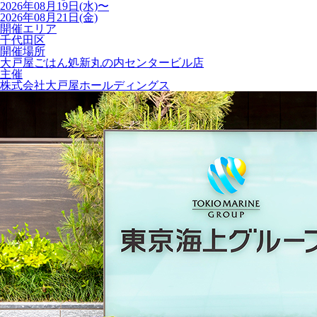
2026年08月19日(水)〜
2026年08月21日(金)
開催エリア
千代田区
開催場所
大戸屋ごはん処新丸の内センタービル店
主催
株式会社大戸屋ホールディングス