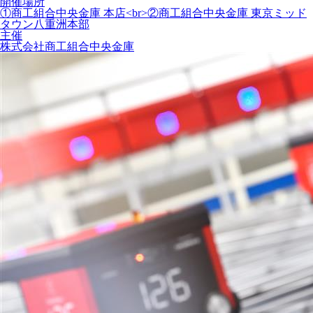
開催場所
①商工組合中央金庫 本店<br>②商工組合中央金庫 東京ミッド
タウン八重洲本部
主催
株式会社商工組合中央金庫