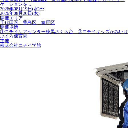
ケーションを...
2026年08月19日(水)〜
2026年08月20日(木)
開催エリア
千代田区、豊島区、練馬区
開催場所
①ニチイケアセンター練馬さくら台 ②ニチイキッズかみいけ
ぶくろ保育園
主催
株式会社ニチイ学館