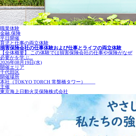
職業体験
金融,保険
平日開催
育児と仕事の両立体験
損害保険会社の仕事体験および仕事とライフの両立体験
【全体概要】 この体験では損害保険会社の仕事や保険がなぜ
必要かを学ぶ...
2026年08月19日(水)
開催エリア
千代田区
開催場所
本社（TOKYO TORCH 常盤橋タワー）
主催
東京海上日動火災保険株式会社