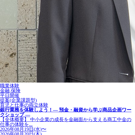
職業体験
金融,保険
平日開催
提案(企業課題型)
育児と仕事の両立体験
銀行業務を体験しよう！― 預金・融資から学ぶ商品企画ワー
クショップ ―
【全体概要】 中小企業の成長を金融面から支える商工中金の
仕事の体験を...
2026年08月19日(水)〜
2026年08月20日(木)