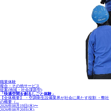
職業体験
複合・その他サービス
提案(地域・社会課題型)
「快適空間を創るしごと体験」
【全体概要】 ・空調衛生設備業界が社会に果たす役割 ・弊社
の概要（...
2026年08月19日(水)〜
2026年08月20日(木)