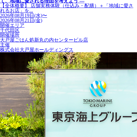
て、地域に愛される理由を考えよう ―
【全体概要】 店舗実務体験（仕込み・配膳）＋「地域に愛さ
れるお店」を...
2026年08月19日(水)〜
2026年08月21日(金)
開催エリア
千代田区
開催場所
大戸屋ごはん処新丸の内センタービル店
主催
株式会社大戸屋ホールディングス