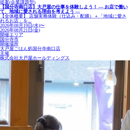
提案(企業課題型)
【国分寺南口店】大戸屋の仕事を体験しよう！ ― お店で働い
て、地域に愛される理由を考えよう ―
【全体概要】 店舗実務体験（仕込み・配膳）＋「地域に愛さ
れるお店」を...
2026年08月19日(水)〜
2026年08月21日(金)
開催エリア
国分寺市
開催場所
大戸屋ごはん処国分寺南口店
主催
株式会社大戸屋ホールディングス