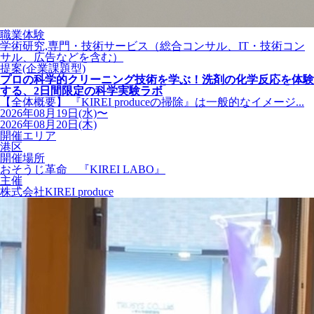
職業体験
学術研究,専門・技術サービス（総合コンサル、IT・技術コン
サル、広告などを含む）
提案(企業課題型)
プロの科学的クリーニング技術を学ぶ！洗剤の化学反応を体験
する、2日間限定の科学実験ラボ
【全体概要】 『KIREI produceの掃除』は一般的なイメージ...
2026年08月19日(水)〜
2026年08月20日(木)
開催エリア
港区
開催場所
おそうじ革命 『KIREI LABO』
主催
株式会社KIREI produce